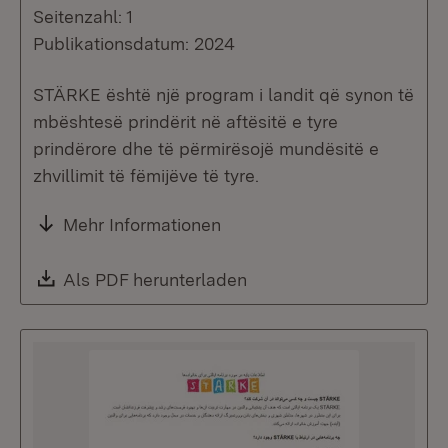
Seitenzahl: 1
Publikationsdatum: 2024
STÄRKE është një program i landit që synon të
mbështesë prindërit në aftësitë e tyre
prindërore dhe të përmirësojë mundësitë e
zhvillimit të fëmijëve të tyre.
Mehr Informationen
Download:
Als PDF herunterladen
(Öffnet in neuem Fenste