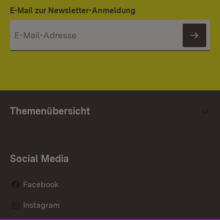
E-Mail zur Newsletter-Anmeldung
News
Themenübersicht
Social Media
Facebook
Instagram