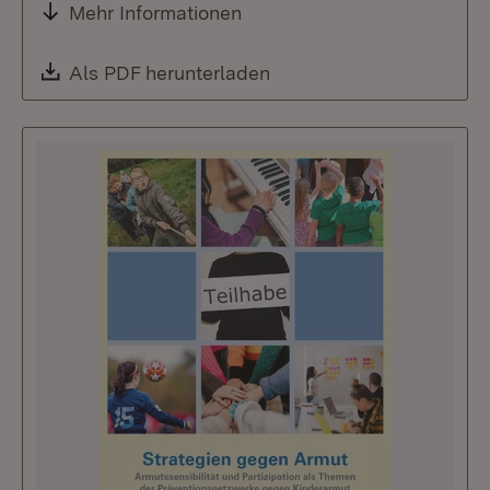
Mehr Informationen
Download:
Als PDF herunterladen
(Öffnet in neuem Fenste