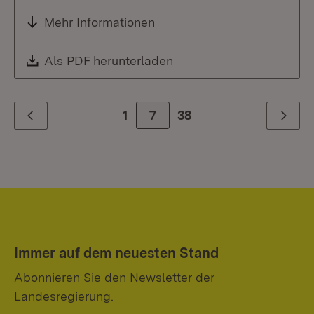
Mehr Informationen
Download:
Als PDF herunterladen
(Öffnet in neuem Fenste
1
Zur Seite
7
38
Zurück
Weiter
Immer auf dem neuesten Stand
Abonnieren Sie den Newsletter der
Landesregierung.