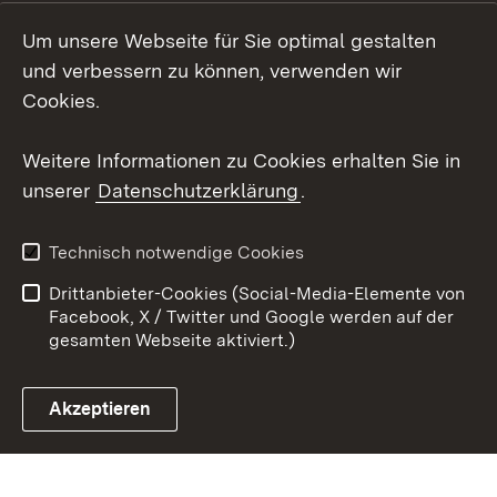
LinkedIn
Um unsere Webseite für Sie optimal gestalten
Mastodon
und verbessern zu können, verwenden wir
Cookies.
Youtube
Weitere Informationen zu Cookies erhalten Sie in
Zum 
unserer
Datenschutzerklärung
.
Kontakt
Datenschutz
Erklärung zur
Benutzungshinweise
Technisch notwendige Cookies
Barrierefreiheit
Drittanbieter-Cookies (Social-Media-Elemente von
Impressum
Cookies
Facebook, X / Twitter und Google werden auf der
gesamten Webseite aktiviert.)
Akzeptieren
Link zum Landesportal