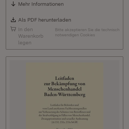
Mehr Informationen
Download:
Als PDF herunterladen
(Öffnet in neuem Fenste
In den
Bitte akzeptieren Sie die technisch
notwendigen Cookies
Warenkorb
legen