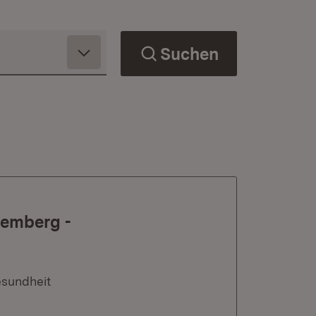
Suchen
temberg -
n
esundheit