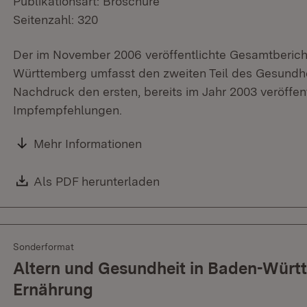
Publikationsart: Broschüre
Seitenzahl: 320
Der im November 2006 veröffentlichte Gesamtberich
Württemberg umfasst den zweiten Teil des Gesundhe
Nachdruck den ersten, bereits im Jahr 2003 veröffentl
Impfempfehlungen.
Mehr Informationen
Download:
Als PDF herunterladen
(Öffnet in neuem Fenster)
Sonderformat
Altern und Gesundheit in Baden-Württe
Ernährung