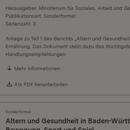
Herausgeber: Ministerium für Soziales, Arbeit und G
Publikationsart: Sonderformat
Seitenzahl: 3
Anlage zu Teil 1 des Berichts „Altern und Gesundh
Ernährung. Das Dokument stellt dazu das Wichtigste 
Handlungsempfehlungen.
Mehr Informationen
Download:
Als PDF herunterladen
(Öffnet in neuem Fenster)
Sonderformat
Altern und Gesundheit in Baden-Württe
Bewegung, Sport und Spiel