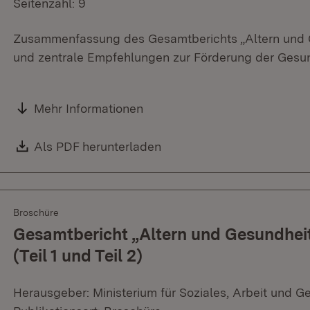
Seitenzahl: 9
Zusammenfassung des Gesamtberichts „Altern und 
und zentrale Empfehlungen zur Förderung der Gesun
Mehr Informationen
Download:
Als PDF herunterladen
(Öffnet in neuem Fenster)
Broschüre
Gesamtbericht „Altern und Gesundhei
(Teil 1 und Teil 2)
Herausgeber: Ministerium für Soziales, Arbeit und G