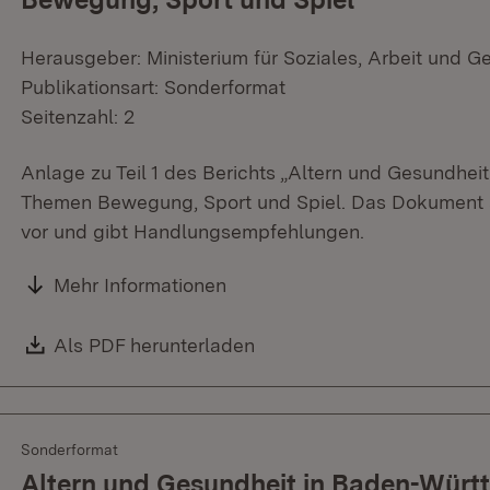
Herausgeber: Ministerium für Soziales, Arbeit und G
Publikationsart: Sonderformat
Seitenzahl: 2
Anlage zu Teil 1 des Berichts „Altern und Gesundhe
Themen Bewegung, Sport und Spiel. Das Dokument st
vor und gibt Handlungsempfehlungen.
Mehr Informationen
Download:
Als PDF herunterladen
(Öffnet in neuem Fenster)
Sonderformat
Altern und Gesundheit in Baden-Württe