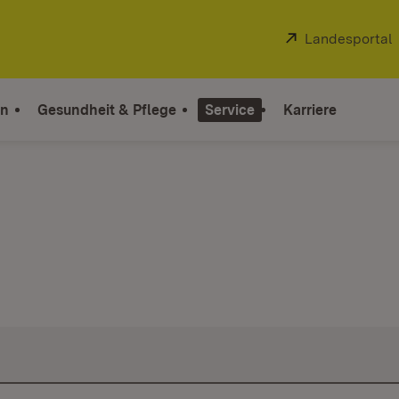
Extern:
Landesportal
on
Gesundheit & Pflege
Service
Karriere