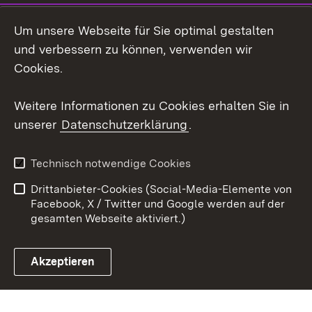
LinkedIn
Um unsere Webseite für Sie optimal gestalten
Mastodon
und verbessern zu können, verwenden wir
Cookies.
Youtube
Weitere Informationen zu Cookies erhalten Sie in
Zum 
unserer
Datenschutzerklärung
.
Kontakt
Datenschutz
Erklärung zur
Benutzungshinweise
Technisch notwendige Cookies
Barrierefreiheit
Drittanbieter-Cookies (Social-Media-Elemente von
Impressum
Cookies
Facebook, X / Twitter und Google werden auf der
gesamten Webseite aktiviert.)
Akzeptieren
Link zum Landesportal