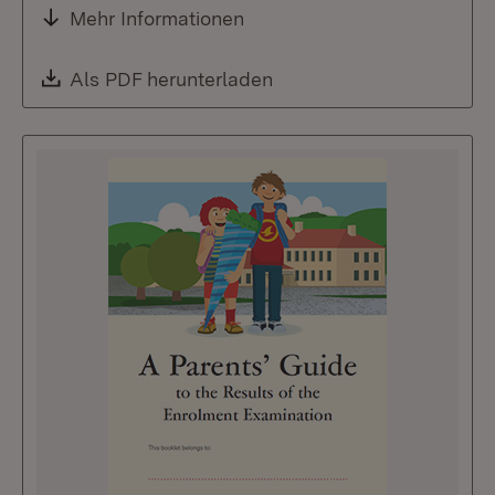
Mehr Informationen
Download:
Als PDF herunterladen
(Öffnet in neuem Fenste