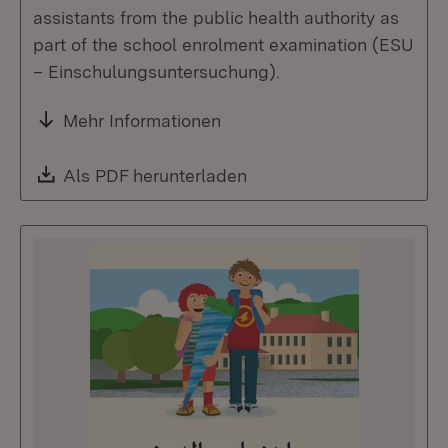
assistants from the public health authority as
part of the school enrolment examination (ESU
– Einschulungsuntersuchung).
Mehr Informationen
Download:
Als PDF herunterladen
(Öffnet in neuem Fenste