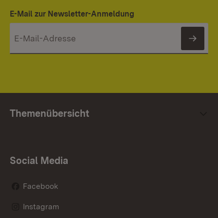
E-Mail zur Newsletter-Anmeldung
News
Themenübersicht
Social Media
Facebook
Instagram