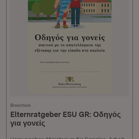
Broschüre
Elternratgeber ESU GR: Οδηγός
για γονείς