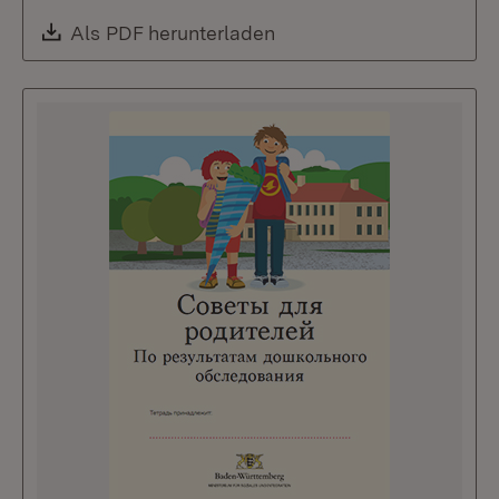
Download:
Als PDF herunterladen
(Öffnet in neuem Fenste