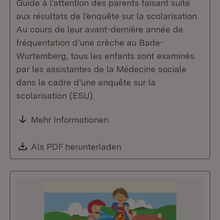
Guide à l’attention des parents faisant suite
aux résultats de l’enquête sur la scolarisation
Au cours de leur avant-dernière année de
fréquentation d’une crèche au Bade-
Wurtemberg, tous les enfants sont examinés
par les assistantes de la Médecine sociale
dans le cadre d’une enquête sur la
scolarisation (ESU).
Mehr Informationen
Download:
Als PDF herunterladen
(Öffnet in neuem Fenste