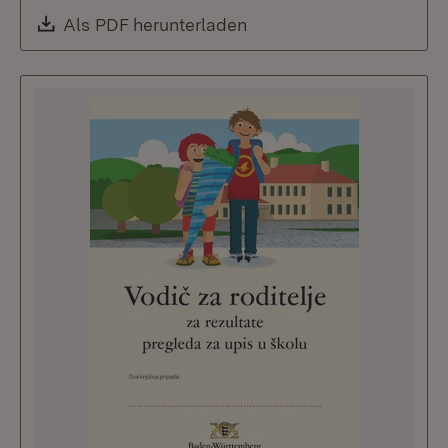
Download:
Als PDF herunterladen
(Öffnet in neuem Fenste