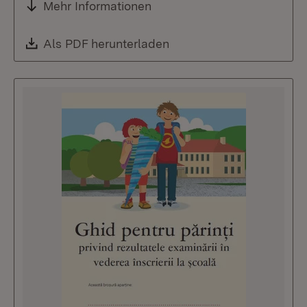
Mehr Informationen
Download:
Als PDF herunterladen
(Öffnet in neuem Fenste