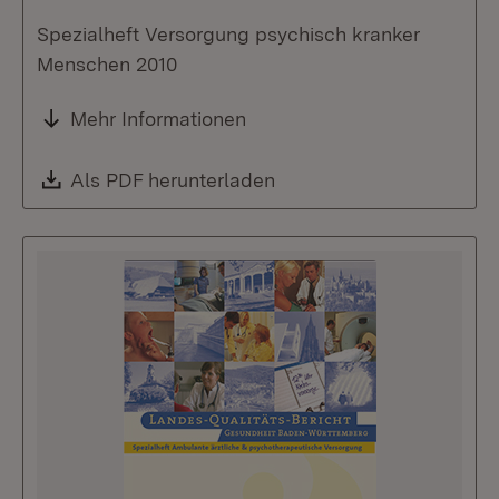
Spezialheft Versorgung psychisch kranker
Menschen 2010
Mehr Informationen
Download:
Als PDF herunterladen
(Öffnet in neuem Fenste