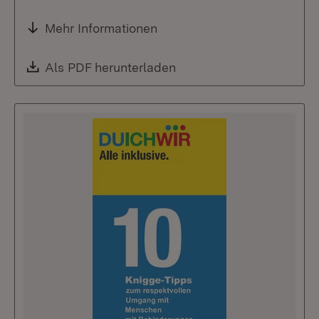
Mehr Informationen
Download:
Als PDF herunterladen
(Öffnet in neuem Fenste