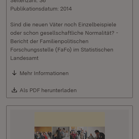
Seitenzahl: 36
Publikationsdatum: 2014
Sind die neuen Väter noch Einzelbeispiele
oder schon gesellschaftliche Normalität? -
Bericht der Familienpolitischen
Forschungsstelle (FaFo) im Statistischen
Landesamt
Mehr Informationen
Download:
Als PDF herunterladen
(Öffnet in neuem Fenste