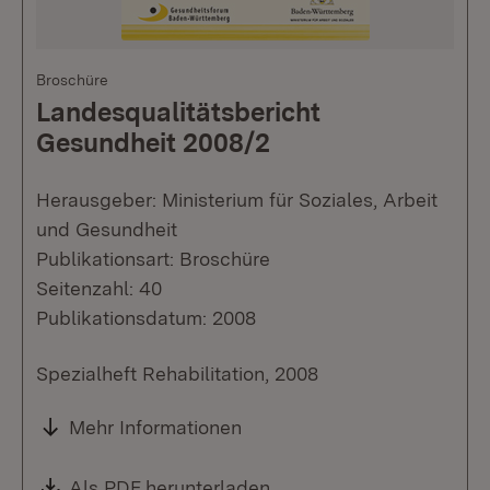
Broschüre
Landesqualitätsbericht
Gesundheit 2008/2
Herausgeber: Ministerium für Soziales, Arbeit
und Gesundheit
Publikationsart: Broschüre
Seitenzahl: 40
Publikationsdatum: 2008
Spezialheft Rehabilitation, 2008
Mehr Informationen
Download:
Als PDF herunterladen
(Öffnet in neuem Fenste