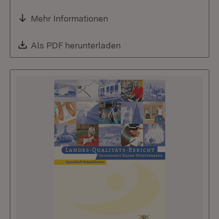
Mehr Informationen
Download:
Als PDF herunterladen
(Öffnet in neuem Fenste