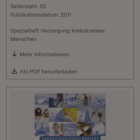
Seitenzahl: 52
Publikationsdatum: 2011
Spezialheft Versorgung krebskranker
Menschen
Mehr Informationen
Download:
Als PDF herunterladen
(Öffnet in neuem Fenste