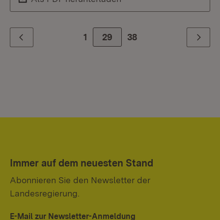
1
Zur Seite
29
38
Zurück
Weiter
Immer auf dem neuesten Stand
Abonnieren Sie den Newsletter der
Landesregierung.
E-Mail zur Newsletter-Anmeldung