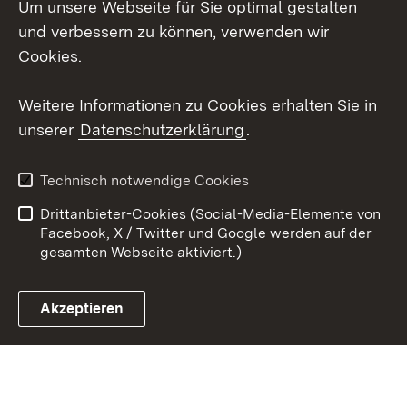
Um unsere Webseite für Sie optimal gestalten
Mastodon
und verbessern zu können, verwenden wir
Cookies.
Youtube
Weitere Informationen zu Cookies erhalten Sie in
Zum 
unserer
Datenschutzerklärung
.
Kontakt
Datenschutz
Erklärung zur
Benutzungshinweise
Technisch notwendige Cookies
Barrierefreiheit
Drittanbieter-Cookies (Social-Media-Elemente von
Impressum
Cookies
Facebook, X / Twitter und Google werden auf der
gesamten Webseite aktiviert.)
Akzeptieren
Link zum Landesportal