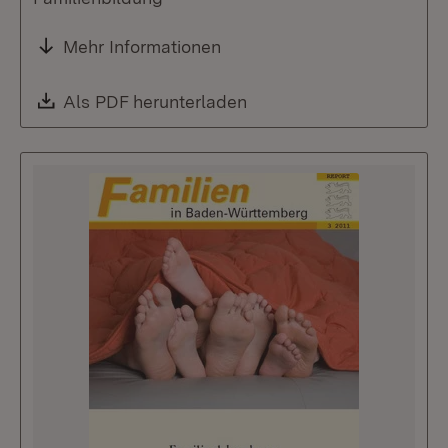
Mehr Informationen
Download:
Als PDF herunterladen
(Öffnet in neuem Fenste