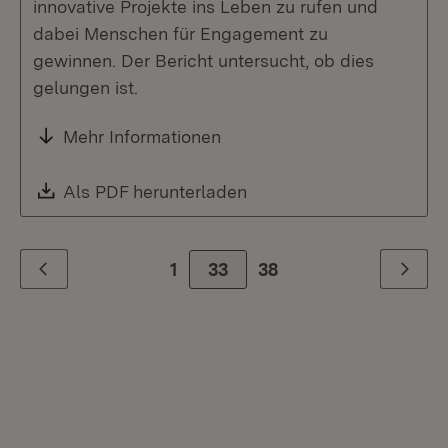
innovative Projekte ins Leben zu rufen und
dabei Menschen für Engagement zu
gewinnen. Der Bericht untersucht, ob dies
gelungen ist.
Mehr Informationen
Download:
Als PDF herunterladen
(Öffnet in neuem Fenste
1
Zur Seite
33
38
Zurück
Weiter