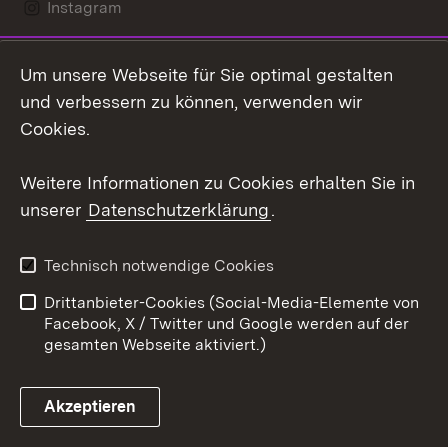
Instagram
LinkedIn
Um unsere Webseite für Sie optimal gestalten
Mastodon
und verbessern zu können, verwenden wir
Cookies.
Youtube
Weitere Informationen zu Cookies erhalten Sie in
Zum 
unserer
Datenschutzerklärung
.
Kontakt
Datenschutz
Erklärung zur
Benutzungshinweise
Technisch notwendige Cookies
Barrierefreiheit
Drittanbieter-Cookies (Social-Media-Elemente von
Impressum
Cookies
Facebook, X / Twitter und Google werden auf der
gesamten Webseite aktiviert.)
Akzeptieren
Link zum Landesportal