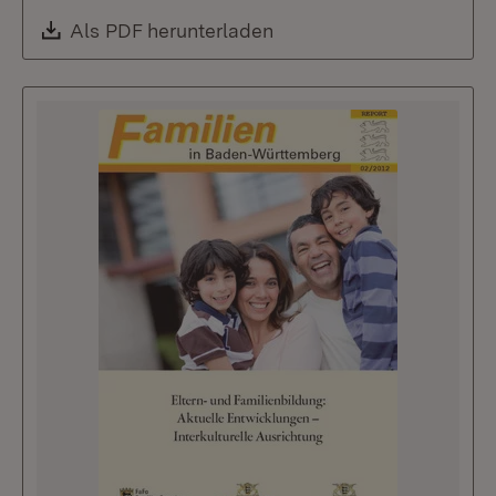
Download:
Als PDF herunterladen
(Öffnet in neuem Fenste