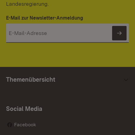
Landesregierung.
E-Mail zur Newsletter-Anmeldung
News
Themenübersicht
Social Media
Facebook