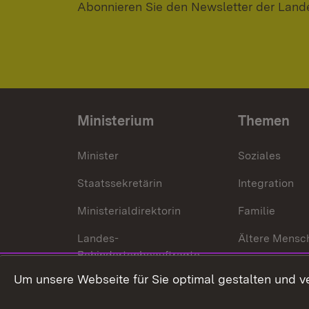
Abonnieren Sie den Newsletter der Land
Ministerium
Themen
Minister
Soziales
Staatssekretärin
Integration
Ministerialdirektorin
Familie
Landes-
Ältere Mensc
Behindertenbeauftragte
Menschen mi
Um unsere Webseite für Sie optimal gestalten und v
Bürgerreferent
Behinderung