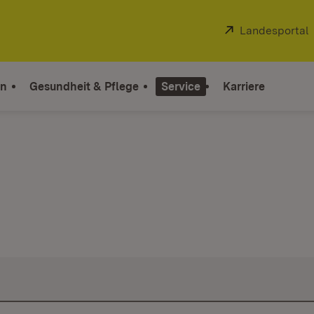
Extern:
Landesportal
on
Gesundheit & Pflege
Service
Karriere