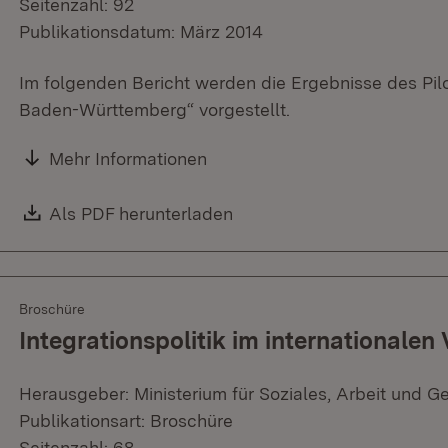
Seitenzahl: 92
Publikationsdatum: März 2014
Im folgenden Bericht werden die Ergebnisse des Pi
Baden-Württemberg“ vorgestellt.
Mehr Informationen
Download:
Als PDF herunterladen
(Öffnet in neuem Fenster)
Broschüre
Integrationspolitik im internationalen 
Herausgeber: Ministerium für Soziales, Arbeit und G
Publikationsart: Broschüre
Seitenzahl: 68