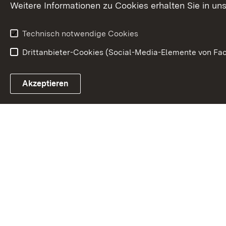
Karriere
Bürgerengag
Weitere Informationen zu Cookies erhalten Sie in un
Anfahrt
Gesundheit &
Technisch notwendige Cookies
Drittanbieter-Cookies (Social-Media-Elemente von Fac
Link zum Landesportal
Akzeptieren