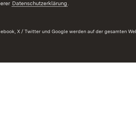
ement
serer
Datenschutzerklärung
.
 Pflege
ebook, X / Twitter und Google werden auf der gesamten Webs
Kontakt
Datenschutz
Erklärung zur Barrierefreiheit