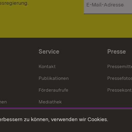
esregierung.
Service
Presse
Kontakt
Pressemitt
Publikationen
Pressefoto
Förderaufrufe
Pressekont
hen
Mediathek
t
Veranstaltungen
erbessern zu können, verwenden wir Cookies.
en
RSS