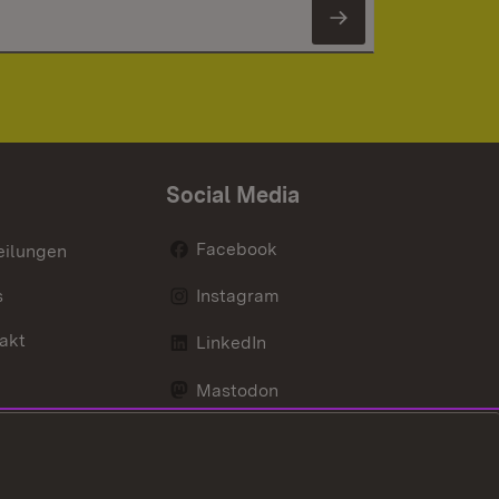
Newsletter 
Social Media
Facebook
eilungen
s
Instagram
akt
LinkedIn
Mastodon
Youtube