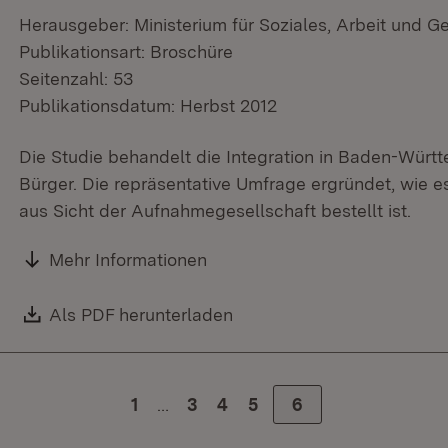
Herausgeber: Ministerium für Soziales, Arbeit und G
Publikationsart: Broschüre
Seitenzahl: 53
Publikationsdatum: Herbst 2012
Die Studie behandelt die Integration in Baden-Würt
Bürger. Die repräsentative Umfrage ergründet, wie
aus Sicht der Aufnahmegesellschaft bestellt ist.
Mehr Informationen
Download:
Als PDF herunterladen
(Öffnet in neuem Fenster)
…
1
Zur Seite
3
Zur Seite
4
Zur Seite
5
Zur Seite
6