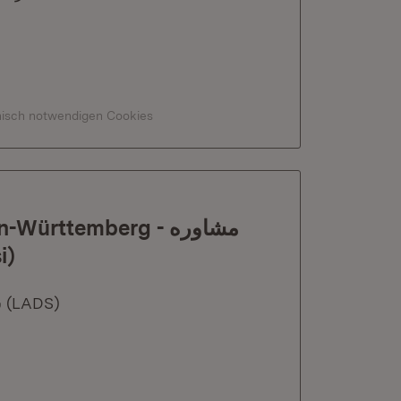
hnisch notwendigen Cookies
rttemberg - مشاوره
مق (Farsi)
Herausgeber: سازمان مقابله با تبعیض ایالت بادن-وورتمبر (LADS)