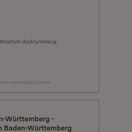
kniętym dyskryminacją.
hnisch notwendigen Cookies
en-Württemberg -
a în Baden-Württemberg