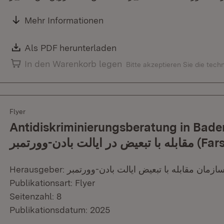
Mehr Informationen
Download:
Als PDF herunterladen
(Öffnet in neuem Fenster)
In den Warenkorb legen
Bitte akzeptieren Sie die tec
Flyer
Antidiskriminierungsberatung in Baden-Wü
ابله با تبعیض در ایالت بادن-وورتمبر
Publikationsart: Flyer
Seitenzahl: 8
Publikationsdatum: 2025