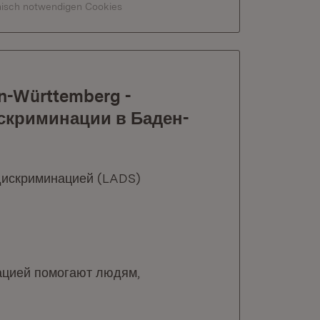
hnisch notwendigen Cookies
en-Württemberg -
скриминации в Баден-
 дискриминацией (LADS)
ацией помогают людям,