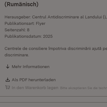
(Rumänisch)
Herausgeber: Centrul Antidiscriminare al Landului 
Publikationsart: Flyer
Seitenzahl: 8
Publikationsdatum: 2025
Centrele de consiliere împotriva discriminării ajută 
discriminare.
Mehr Informationen
Download:
Als PDF herunterladen
(Öffnet in neuem Fenster)
In den Warenkorb legen
Bitte akzeptieren Sie die tec