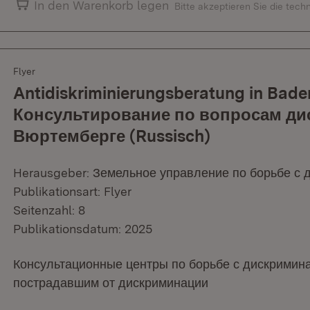
In den Warenkorb legen
Bitte akzeptieren Sie die tec
Flyer
Antidiskriminierungsberatung in Bad
Консультирование по вопросам ди
Вюртемберге (Russisch)
Herausgeber: Земельное управление по борьбе с
Publikationsart: Flyer
Seitenzahl: 8
Publikationsdatum: 2025
Консультационные центры по борьбе с дискримин
пострадавшим от дискриминации