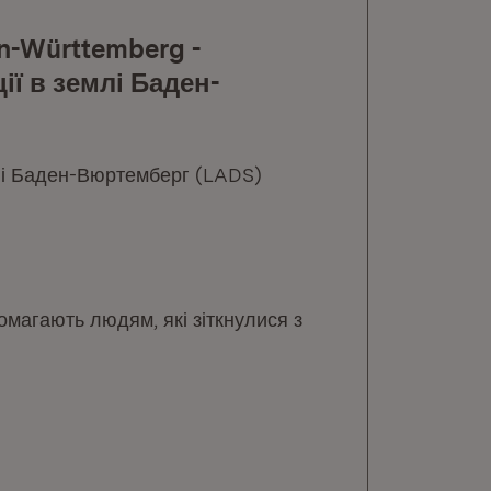
en-Württemberg -
ії в землі Баден-
млі Баден-Вюртемберг (LADS)
помагають людям, які зіткнулися з