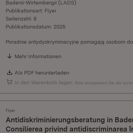
Badenii-Wirtembergii (LADS)
Publikationsart: Flyer
Seitenzahl: 8
Publikationsdatum: 2025
Poradnie antydyskryminacyjne pomagają osobom dot
Mehr Informationen
Download:
Als PDF herunterladen
(Öffnet in neuem Fenster)
In den Warenkorb legen
Bitte akzeptieren Sie die tec
Flyer
Antidiskriminierungsberatung in Bad
Consilierea privind antidiscriminare