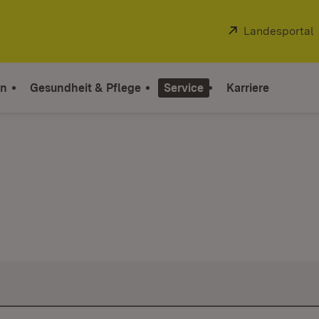
Extern:
Landesportal
on
Gesundheit & Pflege
Service
Karriere