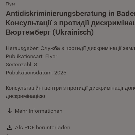
Flyer
Antidiskriminierungsberatung in Bad
Консультації з протидії дискримінац
Вюртемберг (Ukrainisch)
Herausgeber: Служба з протидії дискримінації зе
Publikationsart: Flyer
Seitenzahl: 8
Publikationsdatum: 2025
Консультаційні центри з протидії дискримінації до
дискримінацією
Mehr Informationen
Download:
Als PDF herunterladen
(Öffnet in neuem Fenster)