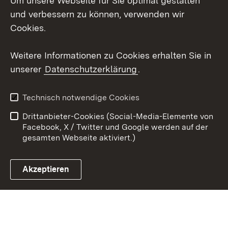
Um unsere Webseite für Sie optimal gestalten
Mastodon
und verbessern zu können, verwenden wir
Cookies.
Youtube
Weitere Informationen zu Cookies erhalten Sie in
Zum 
unserer
Datenschutzerklärung
.
Kontakt
Datenschutz
Erklärung zur
Benutzungshinweise
Technisch notwendige Cookies
Barrierefreiheit
Drittanbieter-Cookies (Social-Media-Elemente von
Impressum
Cookies
Facebook, X / Twitter und Google werden auf der
gesamten Webseite aktiviert.)
Akzeptieren
Link zum Landesportal