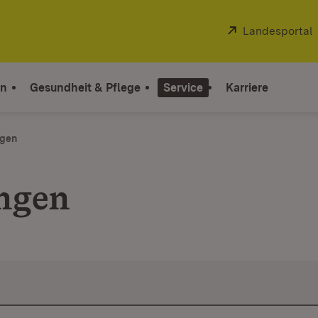
Extern:
Landesportal
on
Gesundheit & Pflege
Service
Karriere
ngen
ungen