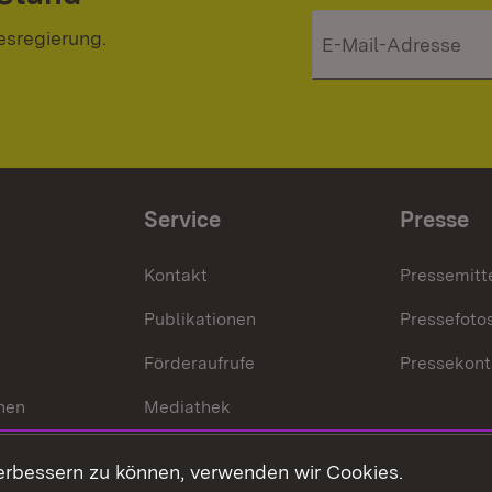
esregierung.
Service
Presse
Kontakt
Pressemitt
Publikationen
Pressefoto
Förderaufrufe
Pressekont
hen
Mediathek
t
Veranstaltungen
erbessern zu können, verwenden wir Cookies.
en