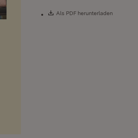
Download:
Als PDF herunterladen
(Öffnet i