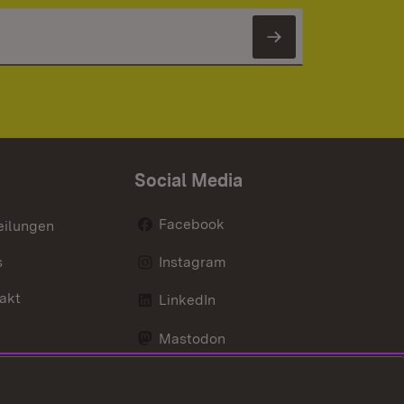
Newsletter 
Social Media
Facebook
eilungen
s
Instagram
akt
LinkedIn
Mastodon
Youtube