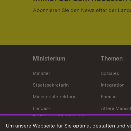
Abonnieren Sie den Newsletter der Land
Ministerium
Themen
Minister
Soziales
Staatssekretärin
Integration
Ministerialdirektorin
Familie
Landes-
Ältere Mensc
Behindertenbeauftragte
Menschen mi
Um unsere Webseite für Sie optimal gestalten und v
Bürgerreferent
Behinderung