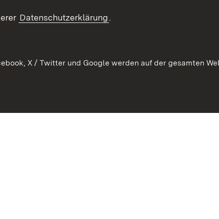
RSS
ement
serer
Datenschutzerklärung
.
 Pflege
ebook, X / Twitter und Google werden auf der gesamten Webs
Kontakt
Datenschutz
Erklärung zur Barrierefreiheit