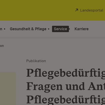
Extern:
Landesportal
on
Gesundheit & Pflege
Service
Karriere
ion
Publikation
Pflegebedürfti
Fragen und An
Pflegebedürfti