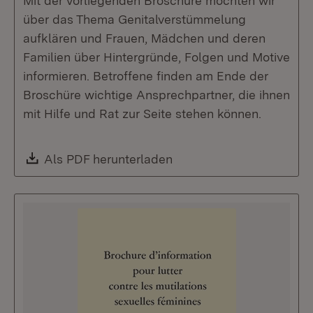
Mit der vorliegenden Broschüre möchten wir
über das Thema Genitalverstümmelung
aufklären und Frauen, Mädchen und deren
Familien über Hintergründe, Folgen und Motive
informieren. Betroffene finden am Ende der
Broschüre wichtige Ansprechpartner, die ihnen
mit Hilfe und Rat zur Seite stehen können.
Download:
Als PDF herunterladen
(Öffnet in neuem Fenste