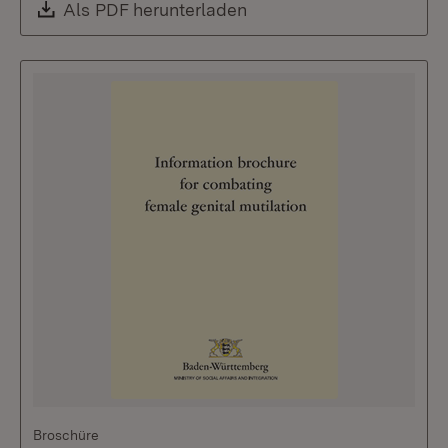
Download:
Als PDF herunterladen
(Öffnet in neuem Fenste
Broschüre