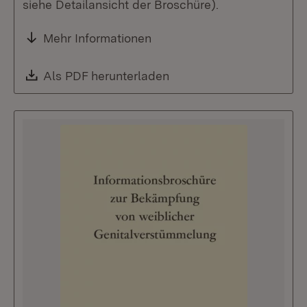
siehe Detailansicht der Broschüre).
Mehr Informationen
Download:
Als PDF herunterladen
(Öffnet in neuem Fenste