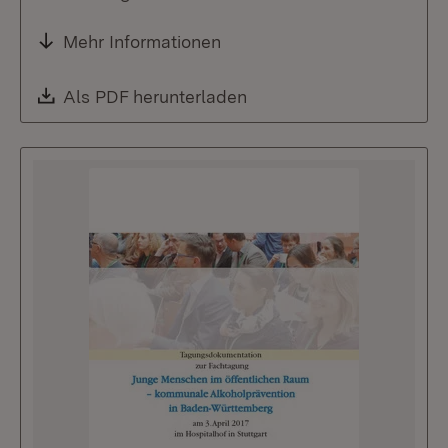
Mehr Informationen
Download:
Als PDF herunterladen
(Öffnet in neuem Fenste