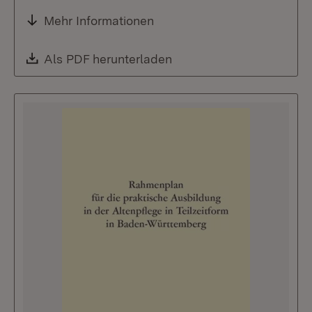
Mehr Informationen
Download:
Als PDF herunterladen
(Öffnet in neuem Fenste