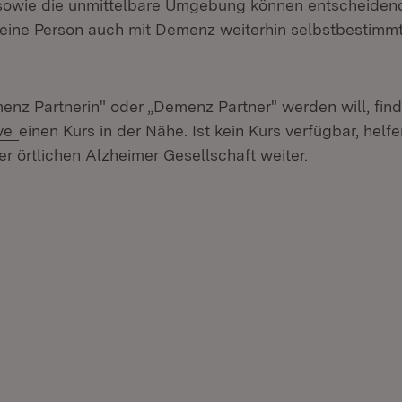
 sowie die unmittelbare Umgebung können entscheiden
 eine Person auch mit Demenz weiterhin selbstbestimmt
enz Partnerin" oder „Demenz Partner" werden will, find
(Öffnet in neuem Fenster)
ive
einen Kurs in der Nähe. Ist kein Kurs verfügbar, helf
r örtlichen Alzheimer Gesellschaft weiter.