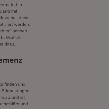
ermittelt in
gang mit
dazu bei, dass
tisiert werden.
rtner“ nennen.
bl Mielich
ms dazu.
„Demenz
zu finden und
ne Erkrankungen
he ab und ist
 familiäre und