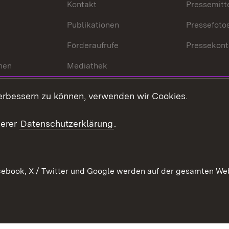
Kontakt
Pressemitt
Publikationen
Pressefoto
Förderaufrufe
Pressekont
hen
Mediathek
t
Veranstaltungen
erbessern zu können, verwenden wir Cookies.
en
RSS
ement
serer
Datenschutzerklärung
.
 Pflege
ebook, X / Twitter und Google werden auf der gesamten Webs
Kontakt
Datenschutz
Erklärung zur Barrierefreiheit