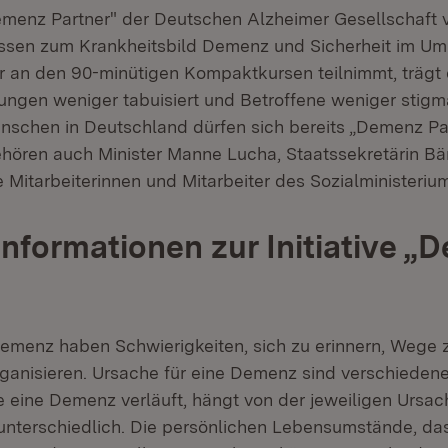
Demenz Partner" der Deutschen Alzheimer Gesellschaft v
ssen zum Krankheitsbild Demenz und Sicherheit im Um
r an den 90-minütigen Kompaktkursen teilnimmt, trägt 
gen weniger tabuisiert und Betroffene weniger stigma
schen in Deutschland dürfen sich bereits „Demenz Pa
ehören auch Minister Manne Lucha, Staatssekretärin Bär
 Mitarbeiterinnen und Mitarbeiter des Sozialministeriu
Informationen zur Initiative 
menz haben Schwierigkeiten, sich zu erinnern, Wege 
rganisieren. Ursache für eine Demenz sind verschiede
e eine Demenz verläuft, hängt von der jeweiligen Ursac
r unterschiedlich. Die persönlichen Lebensumstände, das