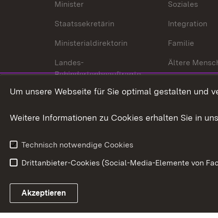
Minister
Soziales
Staatssekretärin
Integration
Ministerialdirektorin
Familie
Landes-
Ältere Mensc
Behindertenbeauftragte
Menschen mi
Um unsere Webseite für Sie optimal gestalten und v
Bürgerreferent
Behinderung
Karriere
Bürgerengag
Weitere Informationen zu Cookies erhalten Sie in un
Anfahrt
Gesundheit &
Technisch notwendige Cookies
Drittanbieter-Cookies (Social-Media-Elemente von Fac
Link zum Landesportal
Akzeptieren