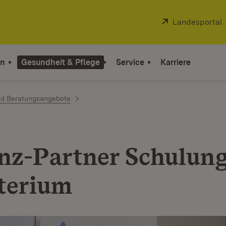
Extern:
Landesportal
on
Gesundheit & Pflege
Service
Karriere
und Beratungsangebote
z-Partner Schulung
terium