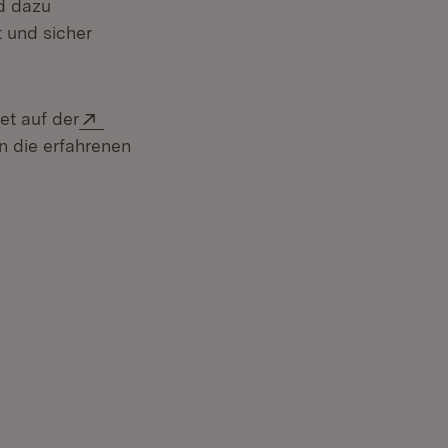
d dazu
 und sicher
Extern:
et auf der
en die erfahrenen