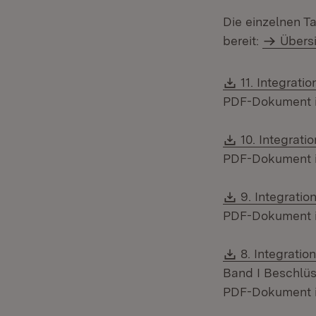
Die einzelnen T
bereit:
Übers
Download:
11. Integrati
PDF-Dokument ist
Download:
10. Integrati
PDF-Dokument ist
Download:
9. Integrati
PDF-Dokument ist
Download:
8. Integrati
Band I Beschlü
PDF-Dokument ist