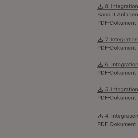
Download:
8. Integrati
Band II Anlagen
PDF-Dokument ist
Download:
7. Integrati
PDF-Dokument ist
Download:
6. Integratio
PDF-Dokument ist
Download:
5. Integrati
PDF-Dokument ist
Download:
4. Integrati
PDF-Dokument ist