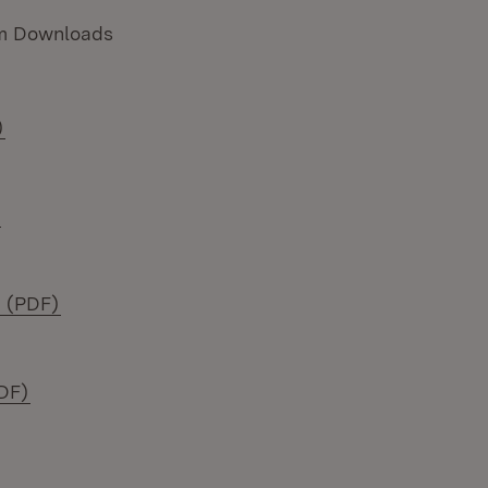
um Downloads
(Öffnet in neuem Fenster)
)
(Öffnet in neuem Fenster)
(Öffnet in neuem Fenster)
g (PDF)
(Öffnet in neuem Fenster)
PDF)