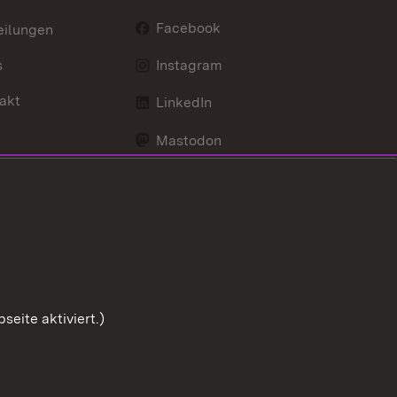
Facebook
eilungen
s
Instagram
akt
LinkedIn
Mastodon
Youtube
eite aktiviert.)
Zum Sei
Benutzungshinweise
Impressum
Cookies