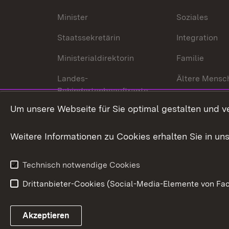
Minister
Soziales
Staatssekretärin
Integration
Ministerialdirektorin
Familie
Landes-
Ältere Mensc
Behindertenbeauftragte
Menschen mi
Um unsere Webseite für Sie optimal gestalten und v
Bürgerreferent
Behinderung
Karriere
Bürgerengag
Weitere Informationen zu Cookies erhalten Sie in un
Anfahrt
Gesundheit &
Technisch notwendige Cookies
Drittanbieter-Cookies (Social-Media-Elemente von Fac
Link zum Landesportal
Akzeptieren