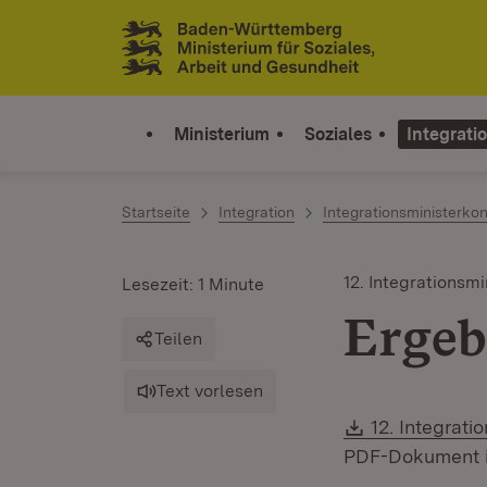
Zum Inhalt springen
Link zur Startseite
Ministerium
Soziales
Integrati
Startseite
Integration
Integrationsministerko
12. Integrationsm
Lesezeit: 1 Minute
Ergeb
Teilen
Text vorlesen
Download:
12. Integrati
PDF-Dokument ist