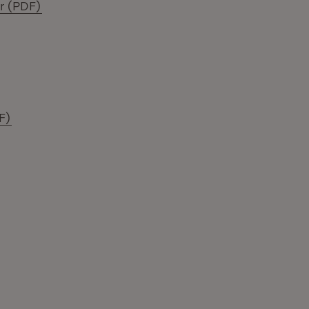
(Öffnet in neuem Fenster)
r (PDF)
et in neuem Fenster)
(Öffnet in neuem Fenster)
F)