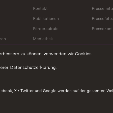
Kontakt
Pressemitt
Publikationen
Pressefoto
Förderaufrufe
Pressekont
hen
Mediathek
t
Veranstaltungen
erbessern zu können, verwenden wir Cookies.
en
RSS
ement
serer
Datenschutzerklärung
.
 Pflege
ebook, X / Twitter und Google werden auf der gesamten Webs
Kontakt
Datenschutz
Erklärung zur Barrierefreiheit