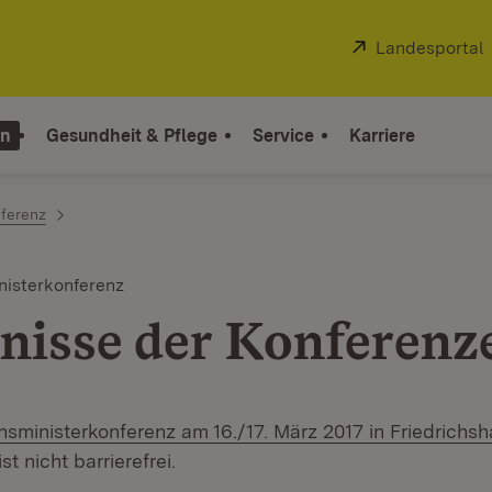
Extern:
Landesportal
on
Gesundheit & Pflege
Service
Karriere
nferenz
inisterkonferenz
nisse der Konferenz
onsministerkonferenz am 16./17. März 2017 in Friedrichs
 nicht barrierefrei.