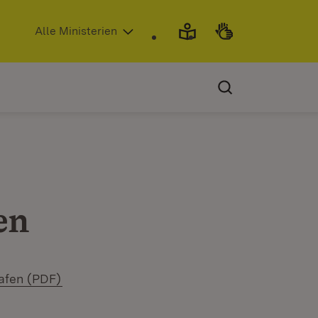
(Öffnet in neuem Fenster)
Alle Ministerien
en
(Öffnet in neuem Fenster)
hafen (PDF)