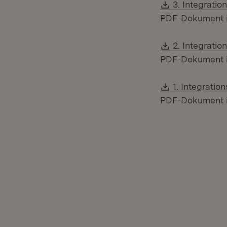
Download:
3. Integrati
PDF-Dokument ist
Download:
2. Integratio
PDF-Dokument ist
Download:
1. Integratio
PDF-Dokument ist