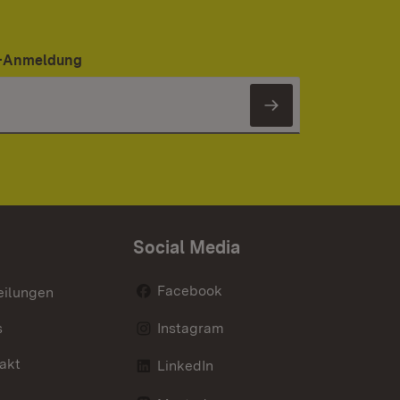
er-Anmeldung
Newsletter 
Social Media
Facebook
eilungen
s
Instagram
akt
LinkedIn