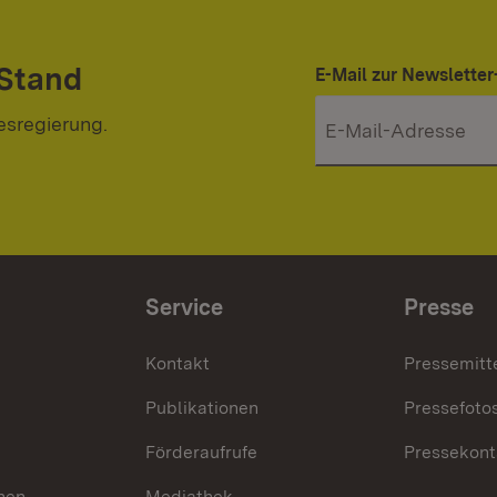
 Stand
E-Mail zur Newslett
esregierung.
Service
Presse
Kontakt
Pressemitt
Publikationen
Pressefoto
Förderaufrufe
Pressekont
hen
Mediathek