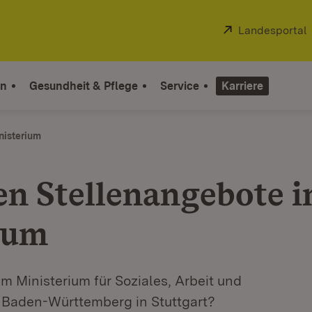
Extern:
Landesportal
on
Gesundheit & Pflege
Service
Karriere
nisterium
en Stellenangebote 
ium
 im Ministerium für Soziales, Arbeit und
) Baden-Württemberg in Stuttgart?