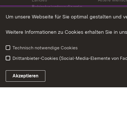
Behindertenbeauftragte
Menschen mi
Um unsere Webseite für Sie optimal gestalten und v
Bürgerreferent
Behinderung
Karriere
Bürgerengag
Weitere Informationen zu Cookies erhalten Sie in un
Anfahrt
Gesundheit &
Technisch notwendige Cookies
Drittanbieter-Cookies (Social-Media-Elemente von Fac
Link zum Landesportal
Akzeptieren