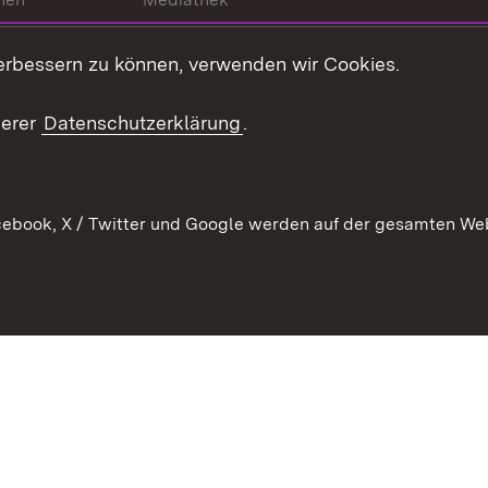
t
Veranstaltungen
erbessern zu können, verwenden wir Cookies.
en
RSS
ement
serer
Datenschutzerklärung
.
 Pflege
ebook, X / Twitter und Google werden auf der gesamten Webs
Kontakt
Datenschutz
Erklärung zur Barrierefreiheit