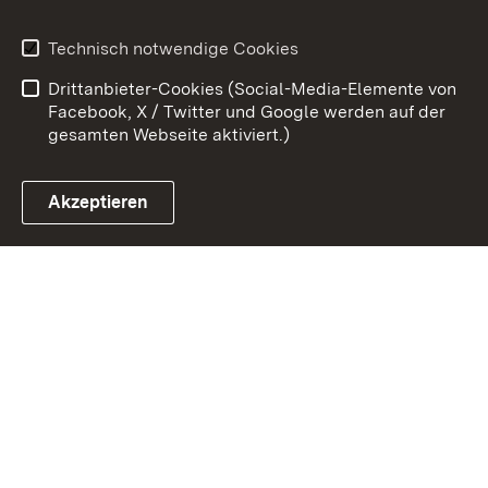
Erklärung zur
Benutzungshinweise
Technisch notwendige Cookies
Barrierefreiheit
Drittanbieter-Cookies (Social-Media-Elemente von
Impressum
Cookies
Facebook, X / Twitter und Google werden auf der
gesamten Webseite aktiviert.)
Akzeptieren
Link zum Landesportal