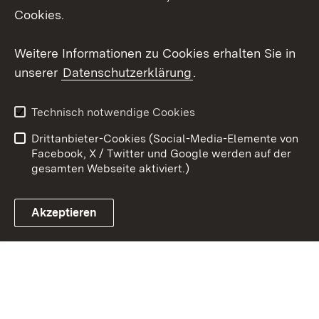
Cookies.
Youtube
Weitere Informationen zu Cookies erhalten Sie in
Zum 
unserer
Datenschutzerklärung
.
Kontakt
Datenschutz
Erklärung zur
Benutzungshinweise
Technisch notwendige Cookies
Barrierefreiheit
Drittanbieter-Cookies (Social-Media-Elemente von
Impressum
Cookies
Facebook, X / Twitter und Google werden auf der
gesamten Webseite aktiviert.)
Akzeptieren
Link zum Landesportal