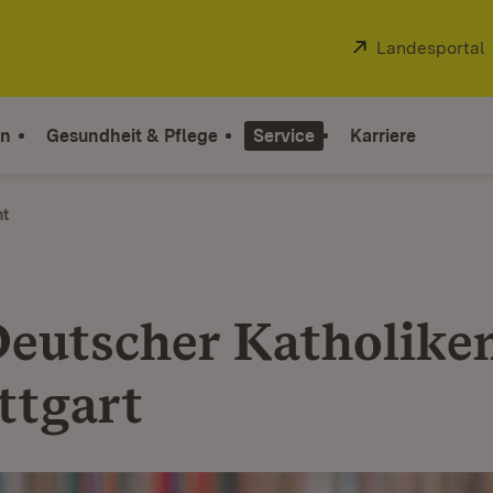
Extern:
Landesportal
on
Gesundheit & Pflege
Service
Karriere
ht
Deutscher Katholike
ttgart