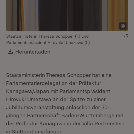
1/5
Staatsministerin Theresa Schopper (r.) und
v.l
Parlamentspräsident Hiroyuki Umezawa (l.)
Pa
St
Download:
Herunterladen
(Öffnet in neuem Fenster)
(B
Wü
(H
Staatsministerin Theresa Schopper hat eine
Parlamentarierdelegation der Präfektur
Kanagawa/Japan mit Parlamentspräsident
Hiroyuki Umezawa an der Spitze zu einer
Jubiläumsveranstaltung anlässlich der 30-
jährigen Partnerschaft Baden-Württembergs mit
der Präfektur Kanagawa in der Villa Reitzenstein
in Stuttgart empfangen.