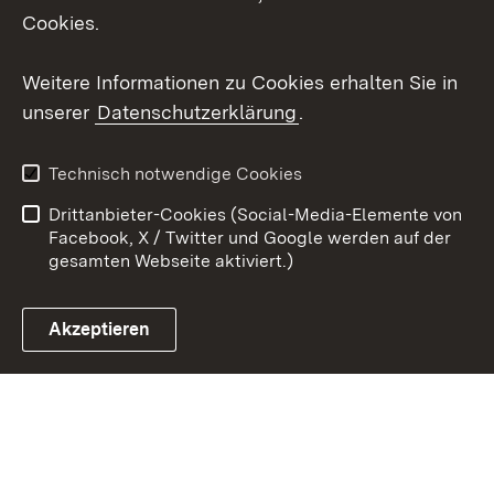
Cookies.
Youtube
Weitere Informationen zu Cookies erhalten Sie in
Zum 
unserer
Datenschutzerklärung
.
Kontakt
Datenschutz
Erklärung zur
Benutzungshinweise
Technisch notwendige Cookies
Barrierefreiheit
Drittanbieter-Cookies (Social-Media-Elemente von
Impressum
Cookies
Facebook, X / Twitter und Google werden auf der
gesamten Webseite aktiviert.)
Akzeptieren
Link zum Landesportal