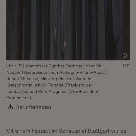
1/11
v.l.n.r.: EU-Kommissar Günther Oettinger, Yannick
v.
Neuder (Vizepräsident von Auvergne-Rhône-Alpes),
vo
Robert Menasse, Ministerpräsident Winfried
de
Kretschmann, Attilio Fontana (Präsident der
Kr
Lombardei) und Pere Aragonès (Vize-Präsident
Ka
Kataloniens)
Download:
Herunterladen
(Öffnet in neuem Fenster)
Mit einem Festakt im Schauspiel Stuttgart wurde