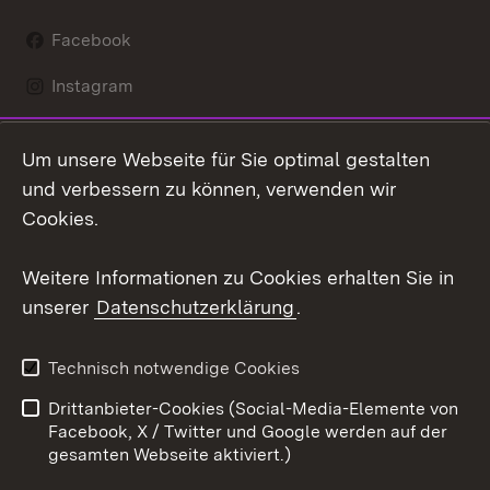
Facebook
Instagram
LinkedIn
Um unsere Webseite für Sie optimal gestalten
Mastodon
und verbessern zu können, verwenden wir
Cookies.
Youtube
Weitere Informationen zu Cookies erhalten Sie in
Zum 
unserer
Datenschutzerklärung
.
Kontakt
Datenschutz
Erklärung zur
Benutzungshinweise
Technisch notwendige Cookies
Barrierefreiheit
Drittanbieter-Cookies (Social-Media-Elemente von
Impressum
Cookies
Facebook, X / Twitter und Google werden auf der
gesamten Webseite aktiviert.)