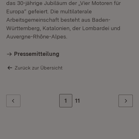
das 30-jährige Jubiläum der „Vier Motoren für
Europa“ gefeiert. Die multilaterale
Arbeitsgemeinschaft besteht aus Baden-
Württemberg, Katalonien, der Lombardei und
Auvergne-Rhône-Alpes.
Pressemitteilung
Zurück zur Übersicht
Zur Seite
1
Zur letzten Seite
11
Zurück
Weiter