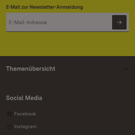
E-Mail zur Newsletter-Anmeldung
News
Themenübersicht
Social Media
Facebook
Instagram