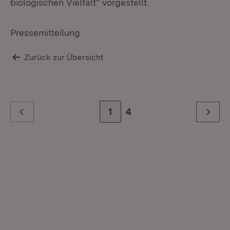
biologischen Vielfalt“ vorgestellt.
Pressemitteilung
Zurück zur Übersicht
Zur Seite
1
Zur letzten Seite
4
Zurück
Weiter