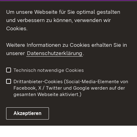
LinkedIn
Um unsere Webseite für Sie optimal gestalten
Mastodon
und verbessern zu können, verwenden wir
Cookies.
Youtube
Weitere Informationen zu Cookies erhalten Sie in
Zum 
unserer
Datenschutzerklärung
.
Kontakt
Datenschutz
Erklärung zur
Benutzungshinweise
Technisch notwendige Cookies
Barrierefreiheit
Drittanbieter-Cookies (Social-Media-Elemente von
Impressum
Cookies
Facebook, X / Twitter und Google werden auf der
gesamten Webseite aktiviert.)
Akzeptieren
Link zum Landesportal