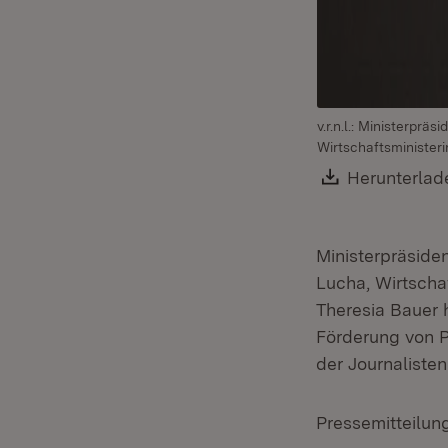
v.r.n.l.: Ministerpr
Wirtschaftsminister
Download:
Herunterlad
Ministerpräside
Lucha, Wirtscha
Theresia Bauer 
Förderung von 
der Journalisten
Pressemitteilun