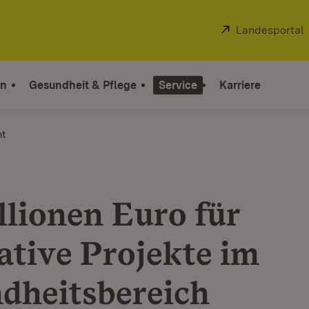
Extern:
Landesportal
on
Gesundheit & Pflege
Service
Karriere
ht
llionen Euro für
ative Projekte im
dheitsbereich