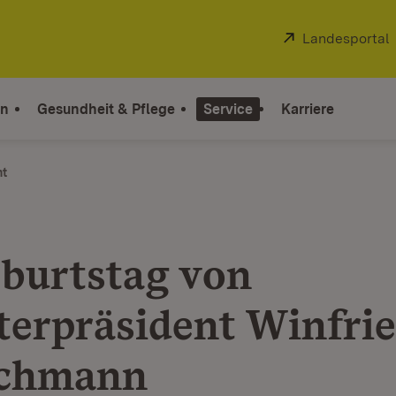
Extern:
Landesportal
on
Gesundheit & Pflege
Service
Karriere
ht
eburtstag von
terpräsident Winfri
schmann