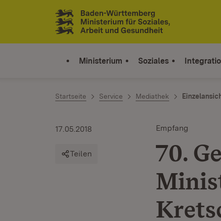
Zum Inhalt springen
Link zur Startseite
Ministerium
Soziales
Integrati
Startseite
Service
Mediathek
Einzelansic
Empfang
17.05.2018
70. G
Teilen
Minis
Kret