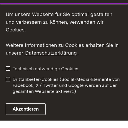
LinkedIn
Um unsere Webseite für Sie optimal gestalten
Mastodon
und verbessern zu können, verwenden wir
Cookies.
Youtube
Weitere Informationen zu Cookies erhalten Sie in
Zum 
unserer
Datenschutzerklärung
.
Kontakt
Datenschutz
Erklärung zur
Benutzungshinweise
Technisch notwendige Cookies
Barrierefreiheit
Drittanbieter-Cookies (Social-Media-Elemente von
Impressum
Cookies
Facebook, X / Twitter und Google werden auf der
gesamten Webseite aktiviert.)
Akzeptieren
Link zum Landesportal