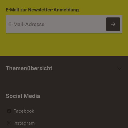
E-Mail zur Newsletter-Anmeldung
News
Themenübersicht
Social Media
Facebook
Instagram