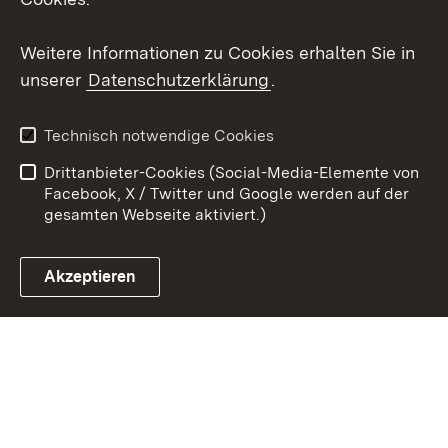
Youtube
Weitere Informationen zu Cookies erhalten Sie in
Zum 
unserer
Datenschutzerklärung
.
Kontakt
Datenschutz
Erklärung zur
Benutzungshinweise
Technisch notwendige Cookies
Barrierefreiheit
Drittanbieter-Cookies (Social-Media-Elemente von
Impressum
Cookies
Facebook, X / Twitter und Google werden auf der
gesamten Webseite aktiviert.)
Akzeptieren
Link zum Landesportal