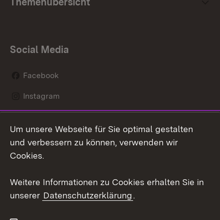
Themenübersicht
Social Media
Facebook
Instagram
LinkedIn
Um unsere Webseite für Sie optimal gestalten
Mastodon
und verbessern zu können, verwenden wir
Cookies.
Youtube
Weitere Informationen zu Cookies erhalten Sie in
Zum 
unserer
Datenschutzerklärung
.
Kontakt
Datenschutz
Erklärung zur
Benutzungshinweise