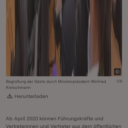
1/6
Begrüßung der Gäste durch Ministerpräsident Winfried
Be
Kretschmann
Kr
Download:
Herunterladen
(Öffnet in neuem Fenster)
Ab April 2020 können Führungskräfte und
Vertreterinnen und Vertreter aus dem öffentlichen