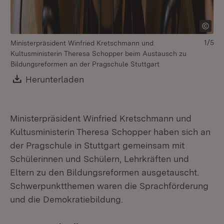
1/5
Ministerpräsident Winfried Kretschmann und
Mi
Kultusministerin Theresa Schopper beim Austausch zu
Ku
Bildungsreformen an der Pragschule Stuttgart
Bi
Download:
Herunterladen
(Öffnet in neuem Fenster)
Ministerpräsident Winfried Kretschmann und
Kultusministerin Theresa Schopper haben sich an
der Pragschule in Stuttgart gemeinsam mit
Schülerinnen und Schülern, Lehrkräften und
Eltern zu den Bildungsreformen ausgetauscht.
Schwerpunktthemen waren die Sprachförderung
und die Demokratiebildung.