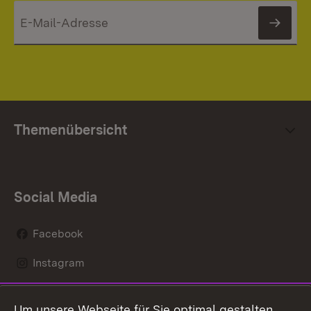
News
Themenübersicht
Social Media
Facebook
Instagram
LinkedIn
Um unsere Webseite für Sie optimal gestalten