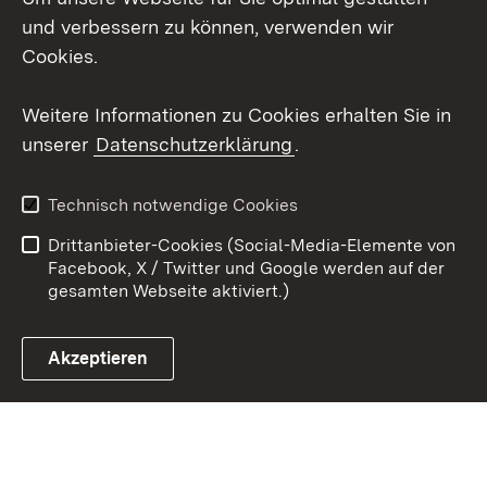
Mastodon
und verbessern zu können, verwenden wir
Cookies.
Youtube
Weitere Informationen zu Cookies erhalten Sie in
Zum 
unserer
Datenschutzerklärung
.
Kontakt
Datenschutz
Erklärung zur
Benutzungshinweise
Technisch notwendige Cookies
Barrierefreiheit
Drittanbieter-Cookies (Social-Media-Elemente von
Impressum
Cookies
Facebook, X / Twitter und Google werden auf der
gesamten Webseite aktiviert.)
Akzeptieren
Link zum Landesportal