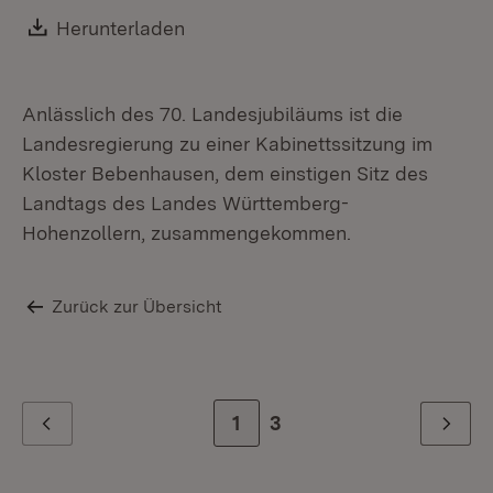
Download:
Herunterladen
(Öffnet in neuem Fenster)
Anlässlich des 70. Landesjubiläums ist die
Landesregierung zu einer Kabinettssitzung im
Kloster Bebenhausen, dem einstigen Sitz des
Landtags des Landes Württemberg-
Hohenzollern, zusammengekommen.
Zurück zur Übersicht
Zur Seite
1
Zur letzten Seite
3
Zurück
Weiter