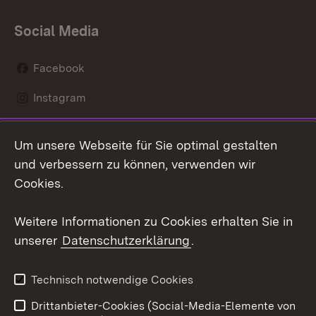
Social Media
Facebook
Instagram
LinkedIn
Um unsere Webseite für Sie optimal gestalten
Mastodon
und verbessern zu können, verwenden wir
Cookies.
Youtube
Weitere Informationen zu Cookies erhalten Sie in
Zum 
unserer
Datenschutzerklärung
.
Kontakt
Datenschutz
Erklärung zur
Benutzungshinweise
Technisch notwendige Cookies
Barrierefreiheit
Drittanbieter-Cookies (Social-Media-Elemente von
Impressum
Cookies