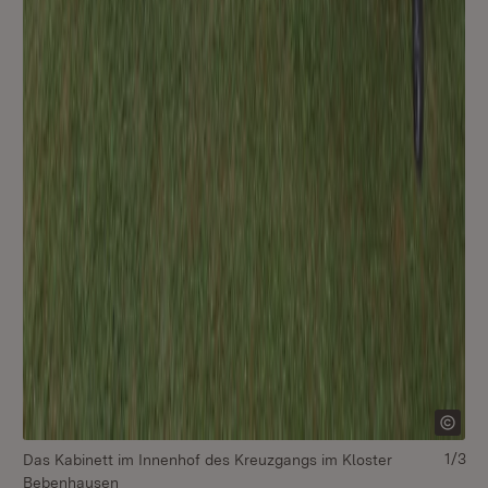
Au
de
1/3
Das Kabinett im Innenhof des Kreuzgangs im Kloster
Bebenhausen