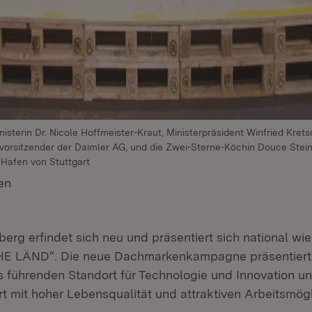
sministerin Dr. Nicole Hoffmeister-Kraut, Ministerpräsident Winfried Kre
svorsitzender der Daimler AG, und die Zwei-Sterne-Köchin Douce Stein
Hafen von Stuttgart
en
(Öffnet in neuem Fenster)
rg erfindet sich neu und präsentiert sich national wie 
„THE LÄND“. Die neue Dachmarkenkampagne präsentier
 führenden Standort für Technologie und Innovation un
t mit hoher Lebensqualität und attraktiven Arbeitsmögl