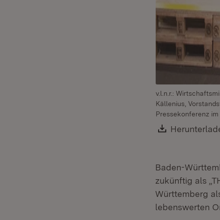
v.l.n.r.: Wirtschaft
Källenius, Vorstand
Pressekonferenz im 
Download:
Herunterlad
Baden-Württembe
zukünftig als 
Württemberg als
lebenswerten Or