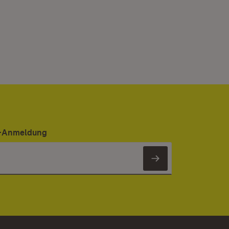
er-Anmeldung
Newsletter 