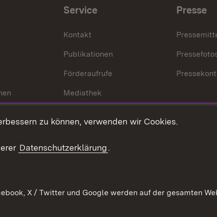
Service
Presse
Kontakt
Pressemitt
Publikationen
Pressefoto
Förderaufrufe
Pressekont
hen
Mediathek
t
Veranstaltungen
erbessern zu können, verwenden wir Cookies.
en
RSS
ement
serer
Datenschutzerklärung
.
 Pflege
ebook, X / Twitter und Google werden auf der gesamten Webs
Kontakt
Datenschutz
Erklärung zur Barrierefreiheit