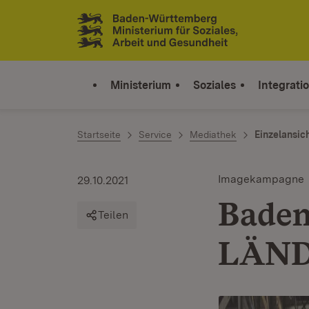
Zum Inhalt springen
Link zur Startseite
Ministerium
Soziales
Integrati
Startseite
Service
Mediathek
Einzelansic
Imagekampagne
29.10.2021
Baden
Teilen
LÄN