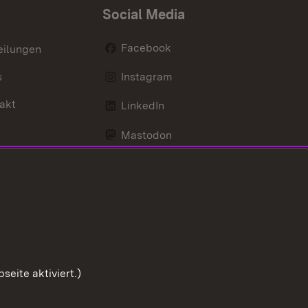
Social Media
Facebook
eilungen
s
Instagram
akt
LinkedIn
Mastodon
Youtube
eite aktiviert.)
Zum Sei
Benutzungshinweise
Impressum
Cookies