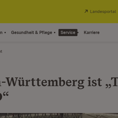
Extern:
Landesportal
on
Gesundheit & Pflege
Service
Karriere
ht
-Württemberg ist 
D“