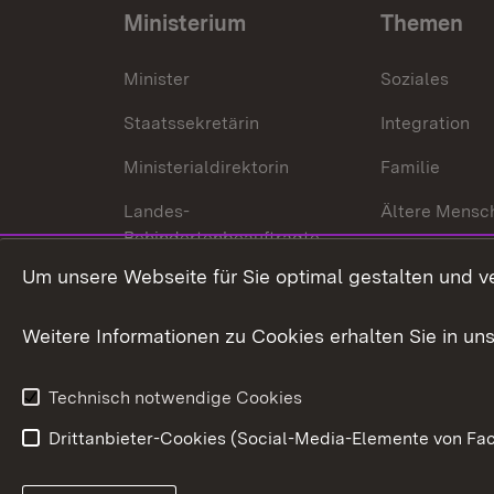
Ministerium
Themen
Minister
Soziales
Staatssekretärin
Integration
Ministerialdirektorin
Familie
Landes-
Ältere Mensc
Behindertenbeauftragte
Menschen mi
Um unsere Webseite für Sie optimal gestalten und v
Bürgerreferent
Behinderung
Karriere
Bürgerengag
Weitere Informationen zu Cookies erhalten Sie in un
Anfahrt
Gesundheit &
Technisch notwendige Cookies
Drittanbieter-Cookies (Social-Media-Elemente von Fac