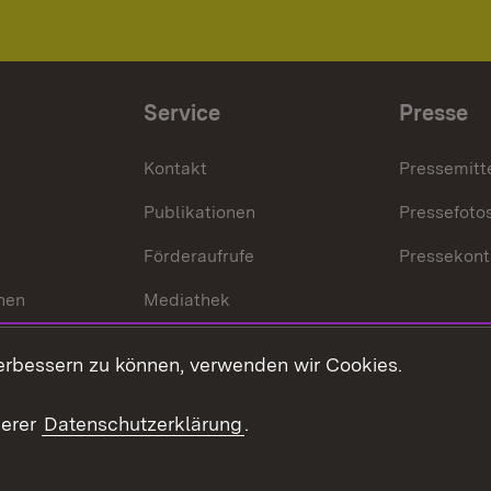
Service
Presse
Kontakt
Pressemitt
Publikationen
Pressefoto
Förderaufrufe
Pressekont
hen
Mediathek
t
Veranstaltungen
erbessern zu können, verwenden wir Cookies.
en
RSS
ement
serer
Datenschutzerklärung
.
 Pflege