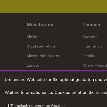
Ministerium
Themen
Minister
Soziales
Staatssekretärin
Integration
Ministerialdirektorin
Familie
Landes-
Ältere Mensc
Behindertenbeauftragte
Menschen mi
Um unsere Webseite für Sie optimal gestalten und v
Bürgerreferent
Behinderung
Karriere
Bürgerengag
Weitere Informationen zu Cookies erhalten Sie in un
Anfahrt
Gesundheit &
Technisch notwendige Cookies