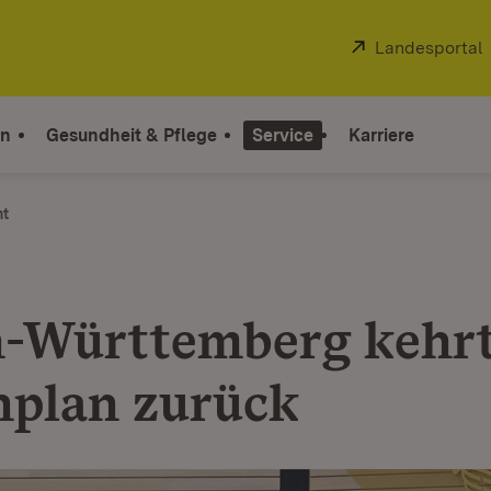
Extern:
Landesportal
on
Gesundheit & Pflege
Service
Karriere
ht
-Württemberg kehr
nplan zurück