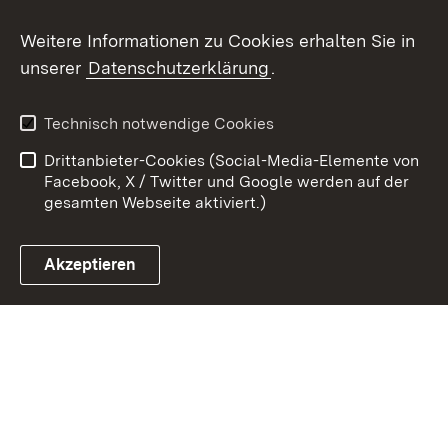
Weitere Informationen zu Cookies erhalten Sie in
Zum 
unserer
Datenschutzerklärung
.
Kontakt
Datenschutz
Erklärung zur
Benutzungshinweise
Technisch notwendige Cookies
Barrierefreiheit
Drittanbieter-Cookies (Social-Media-Elemente von
Impressum
Cookies
Facebook, X / Twitter und Google werden auf der
gesamten Webseite aktiviert.)
Akzeptieren
Link zum Landesportal