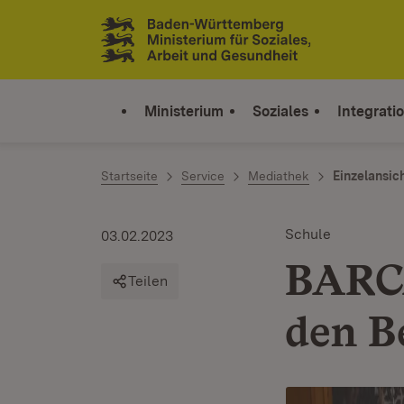
Zum Inhalt springen
Link zur Startseite
Ministerium
Soziales
Integrati
Startseite
Service
Mediathek
Einzelansic
Schule
03.02.2023
BARCÄ
Teilen
den B