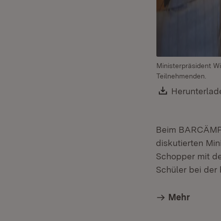
Ministerpräsident W
Teilnehmenden.
Download:
Herunterlad
Beim BARCÄMP „E
diskutierten Mi
Schopper mit de
Schüler bei der 
Mehr