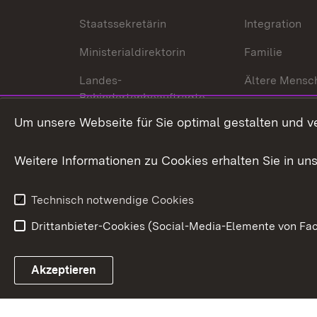
Staatssekretärin
Integration
Ministerialdirektorin
Familie
Landes-
Ältere Mensc
Behindertenbeauftragte
Menschen mi
Um unsere Webseite für Sie optimal gestalten und v
Bürgerreferent
Behinderung
Karriere
Bürgerengag
Weitere Informationen zu Cookies erhalten Sie in un
Anfahrt
Gesundheit &
Technisch notwendige Cookies
Drittanbieter-Cookies (Social-Media-Elemente von Fac
Link zum Landesportal
Akzeptieren