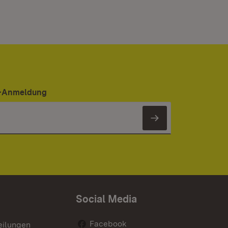
er-Anmeldung
Newsletter 
Social Media
Facebook
eilungen