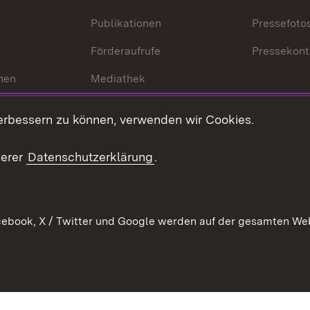
Publikationen
Pressefoto
Förderaufrufe
Pressekont
hen
Mediathek
t
Veranstaltungen
erbessern zu können, verwenden wir Cookies.
en
RSS
ement
serer
Datenschutzerklärung
.
 Pflege
ebook, X / Twitter und Google werden auf der gesamten Webs
Kontakt
Datenschutz
Erklärung zur Barrierefreiheit