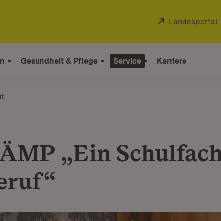
Extern:
Landesportal
on
Gesundheit & Pflege
Service
Karriere
ht
MP „Ein Schulfach
eruf“