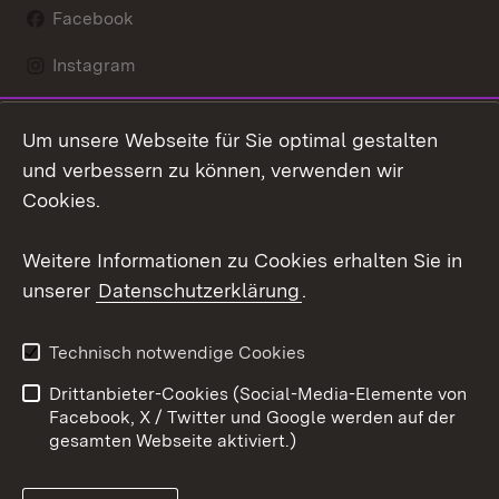
Facebook
Instagram
LinkedIn
Um unsere Webseite für Sie optimal gestalten
Mastodon
und verbessern zu können, verwenden wir
Cookies.
Youtube
Weitere Informationen zu Cookies erhalten Sie in
Zum 
unserer
Datenschutzerklärung
.
Kontakt
Datenschutz
Erklärung zur
Benutzungshinweise
Technisch notwendige Cookies
Barrierefreiheit
Drittanbieter-Cookies (Social-Media-Elemente von
Impressum
Cookies
Facebook, X / Twitter und Google werden auf der
gesamten Webseite aktiviert.)