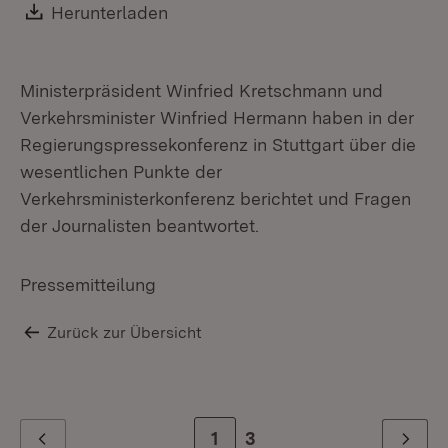
Mi
Download:
Herunterladen
(Öffnet in neuem Fenster)
Ministerpräsident Winfried Kretschmann und
Verkehrsminister Winfried Hermann haben in der
Regierungspressekonferenz in Stuttgart über die
wesentlichen Punkte der
Verkehrsministerkonferenz berichtet und Fragen
der Journalisten beantwortet.
Pressemitteilung
Zurück zur Übersicht
Zur Seite
1
Zur letzten Seite
3
Zurück
Weiter