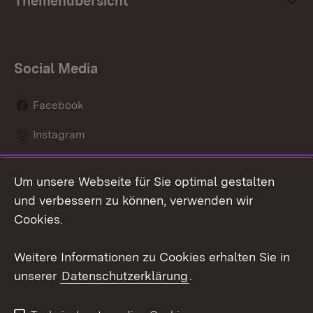
Themenübersicht
Social Media
Facebook
Instagram
LinkedIn
Um unsere Webseite für Sie optimal gestalten
Mastodon
und verbessern zu können, verwenden wir
Cookies.
Youtube
Weitere Informationen zu Cookies erhalten Sie in
Zum 
unserer
Datenschutzerklärung
.
Kontakt
Datenschutz
Erklärung zur
Benutzungshinweise