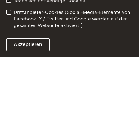
Technisch notwendige Cookies
Barrierefreiheit
Drittanbieter-Cookies (Social-Media-Elemente von
Impressum
Cookies
Facebook, X / Twitter und Google werden auf der
gesamten Webseite aktiviert.)
Akzeptieren
Link zum Landesportal