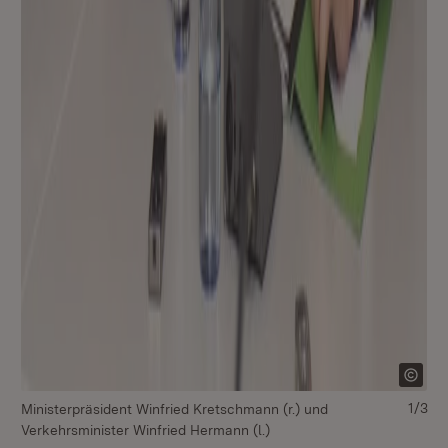
1/3
Ministerpräsident Winfried Kretschmann (r.) und
v.l
Verkehrsminister Winfried Hermann (l.)
Ve