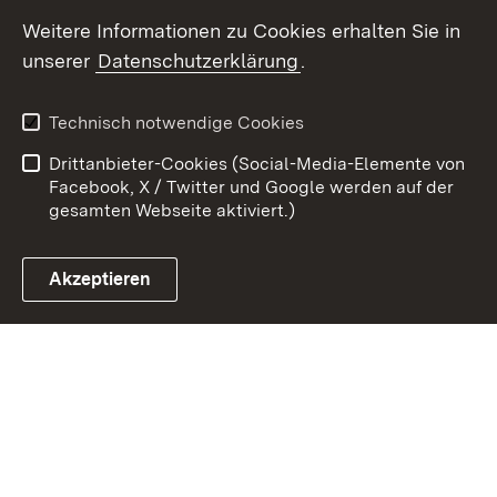
Weitere Informationen zu Cookies erhalten Sie in
Zum 
unserer
Datenschutzerklärung
.
Kontakt
Datenschutz
Erklärung zur
Benutzungshinweise
Technisch notwendige Cookies
Barrierefreiheit
Drittanbieter-Cookies (Social-Media-Elemente von
Impressum
Cookies
Facebook, X / Twitter und Google werden auf der
gesamten Webseite aktiviert.)
Akzeptieren
Link zum Landesportal