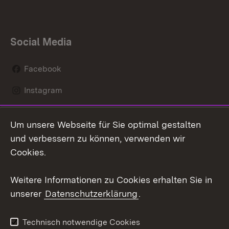
Social Media
Facebook
Instagram
LinkedIn
Um unsere Webseite für Sie optimal gestalten
Mastodon
und verbessern zu können, verwenden wir
Cookies.
Youtube
Weitere Informationen zu Cookies erhalten Sie in
Zum 
unserer
Datenschutzerklärung
.
Kontakt
Datenschutz
Erklärung zur
Benutzungshinweise
Technisch notwendige Cookies
Barrierefreiheit