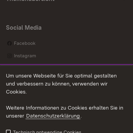
Social Media
Facebook
Instagram
LinkedIn
Um unsere Webseite für Sie optimal gestalten
Mastodon
und verbessern zu können, verwenden wir
Cookies.
Youtube
Weitere Informationen zu Cookies erhalten Sie in
Zum 
unserer
Datenschutzerklärung
.
Kontakt
Datenschutz
Erklärung zur
Benutzungshinweise
Technisch notwendige Cookies