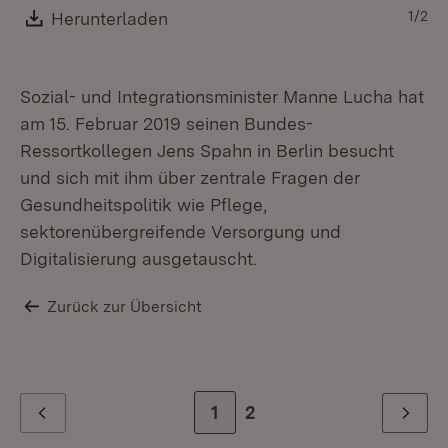
1/2
Download:
Herunterladen
(Öffnet in neuem Fenster)
Sozial- und Integrationsminister Manne Lucha hat
am 15. Februar 2019 seinen Bundes-
Ressortkollegen Jens Spahn in Berlin besucht
und sich mit ihm über zentrale Fragen der
Gesundheitspolitik wie Pflege,
sektorenübergreifende Versorgung und
Digitalisierung ausgetauscht.
Zurück zur Übersicht
Zur Seite
1
Zur letzten Seite
2
Zurück
Weiter