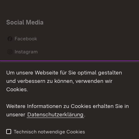
Social Media
Facebook
Instagram
LinkedIn
Um unsere Webseite für Sie optimal gestalten
Mastodon
und verbessern zu können, verwenden wir
Cookies.
Youtube
Weitere Informationen zu Cookies erhalten Sie in
Zum 
unserer
Datenschutzerklärung
.
Kontakt
Datenschutz
Erklärung zur
Benutzungshinweise
Technisch notwendige Cookies
Barrierefreiheit