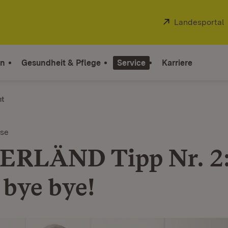
Extern:
Landesportal
on
Gesundheit & Pflege
Service
Karriere
ht
ise
ERLÄND Tipp Nr. 2
 bye bye!