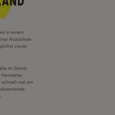
ir in einem
einer Roadshow
lichst clever
räte im Stand-
 Fernseher,
schnell mal ein
dosenleiste,
n.