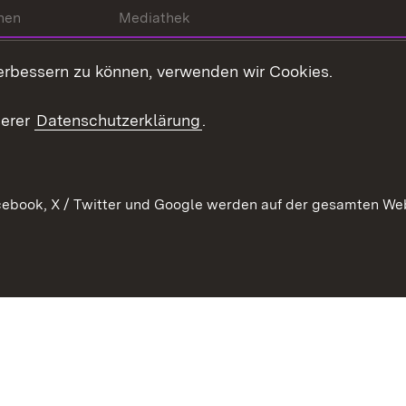
hen
Mediathek
t
Veranstaltungen
erbessern zu können, verwenden wir Cookies.
en
RSS
ement
serer
Datenschutzerklärung
.
 Pflege
ebook, X / Twitter und Google werden auf der gesamten Webs
Kontakt
Datenschutz
Erklärung zur Barrierefreiheit