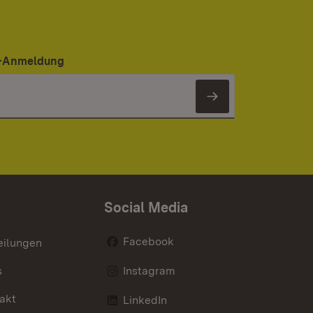
er-Anmeldung
Newsletter 
Social Media
Facebook
eilungen
s
Instagram
akt
LinkedIn