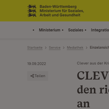
Zum Inhalt springen
Link zur Startseite
Ministerium
Soziales
Integrati
Startseite
Service
Mediathek
Einzelansic
Clever aus der Kr
19.09.2022
CLEVE
Teilen
den r
an