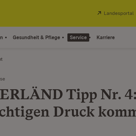
Extern:
Landesportal
on
Gesundheit & Pflege
Service
Karriere
ht
ise
RLÄND Tipp Nr. 4:
ichtigen Druck komm