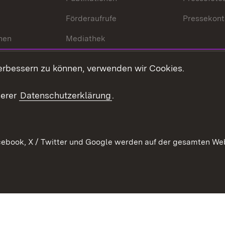
Förderaufrufe
Pressekont
hen
Mediathek
t
Veranstaltungen
erbessern zu können, verwenden wir Cookies.
en
RSS
ement
serer
Datenschutzerklärung
.
 Pflege
ebook, X / Twitter und Google werden auf der gesamten Webs
Kontakt
Datenschutz
Erklärung zur Barrierefreiheit