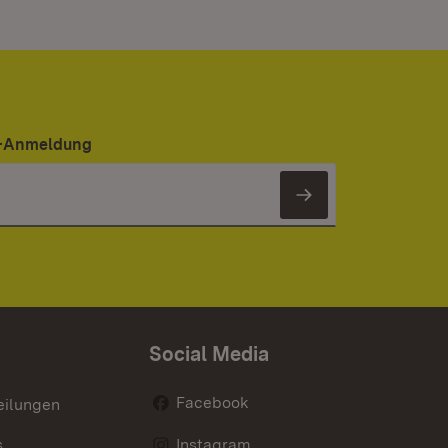
er-Anmeldung
Newsletter 
Social Media
Facebook
eilungen
s
Instagram