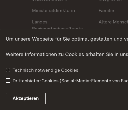
Ministerialdirektorin
Familie
Landes-
Ältere Mensc
Behindertenbeauftragte
Menschen mi
Um unsere Webseite für Sie optimal gestalten und v
Bürgerreferent
Behinderung
Karriere
Bürgerengag
Weitere Informationen zu Cookies erhalten Sie in un
Anfahrt
Gesundheit &
Technisch notwendige Cookies
Drittanbieter-Cookies (Social-Media-Elemente von Fac
Link zum Landesportal
Akzeptieren