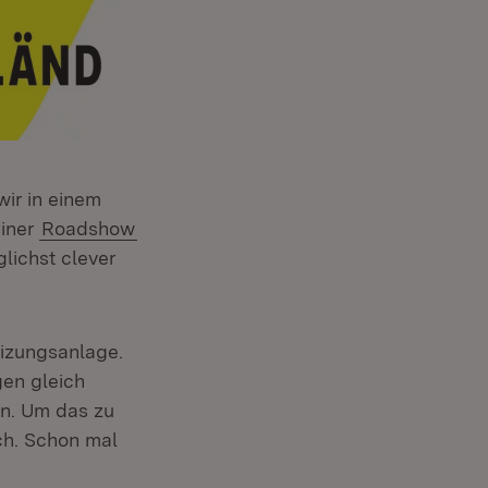
ir in einem
einer
Roadshow
lichst clever
eizungsanlage.
gen gleich
in. Um das zu
ich. Schon mal