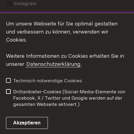
Instagram
LinkedIn
Um unsere Webseite für Sie optimal gestalten
Mastodon
und verbessern zu können, verwenden wir
Cookies.
Youtube
Weitere Informationen zu Cookies erhalten Sie in
Zum 
unserer
Datenschutzerklärung
.
Kontakt
Datenschutz
Erklärung zur
Benutzungshinweise
Technisch notwendige Cookies
Barrierefreiheit
Drittanbieter-Cookies (Social-Media-Elemente von
Impressum
Cookies
Facebook, X / Twitter und Google werden auf der
gesamten Webseite aktiviert.)
Akzeptieren
Link zum Landesportal