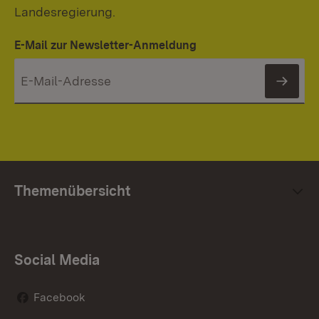
Landesregierung.
E-Mail zur Newsletter-Anmeldung
News
Themenübersicht
Social Media
Facebook