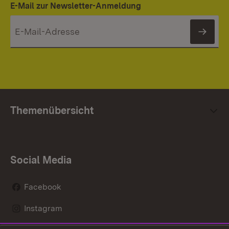
E-Mail zur Newsletter-Anmeldung
News
Themenübersicht
Social Media
Facebook
Instagram