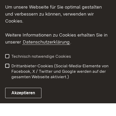
LinkedIn
Um unsere Webseite für Sie optimal gestalten
Mastodon
und verbessern zu können, verwenden wir
Cookies.
Youtube
Weitere Informationen zu Cookies erhalten Sie in
Zum 
unserer
Datenschutzerklärung
.
Kontakt
Datenschutz
Erklärung zur
Benutzungshinweise
Technisch notwendige Cookies
Barrierefreiheit
Drittanbieter-Cookies (Social-Media-Elemente von
Impressum
Cookies
Facebook, X / Twitter und Google werden auf der
gesamten Webseite aktiviert.)
Akzeptieren
Link zum Landesportal