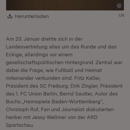
Be
Download:
Herunterladen
(Öffnet in neuem Fenster)
1/6
Am 23. Januar drehte sich in der
Landesvertretung alles um das Runde und das
Eckige, allerdings vor einem
gesellschaftspolitischen Hintergrund. Zentral war
dabei die Frage, wie Fußball und Heimat
miteinander verbunden sind. Fritz Keller,
Präsident des SC Freiburg, Dirk Zingler, Präsident
des 1. FC Union Berlin, Bernd Sautter, Autor des
Buchs „Heimspiele Baden-Württemberg“,
Christoph Ruf, Fan und Journalist diskutierten
hierbei mit Jessy Wellmer von der ARD
Sportschau.