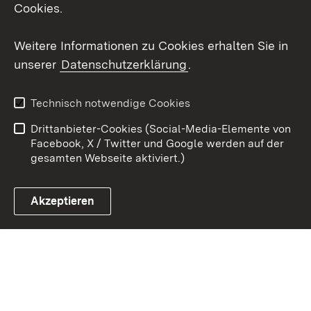
Cookies.
Youtube
Weitere Informationen zu Cookies erhalten Sie in
Zum 
unserer
Datenschutzerklärung
.
Kontakt
Datenschutz
Erklärung zur
Benutzungshinweise
Technisch notwendige Cookies
Barrierefreiheit
Drittanbieter-Cookies (Social-Media-Elemente von
Impressum
Cookies
Facebook, X / Twitter und Google werden auf der
gesamten Webseite aktiviert.)
Akzeptieren
Link zum Landesportal