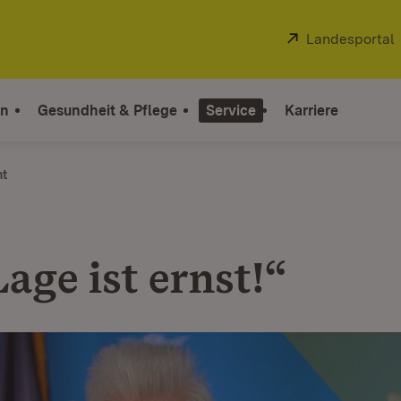
Extern:
Landesportal
on
Gesundheit & Pflege
Service
Karriere
ht
age ist ernst!“