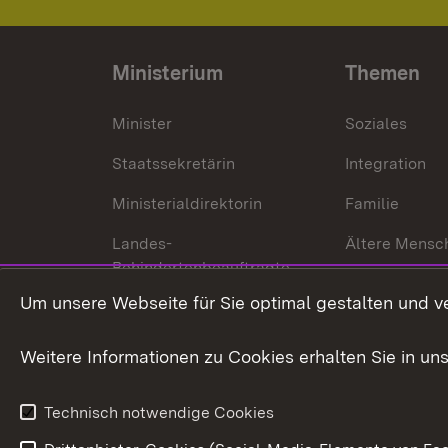
Ministerium
Themen
Minister
Soziales
Staatssekretärin
Integration
Ministerialdirektorin
Familie
Landes-
Ältere Mensc
Behindertenbeauftragte
Menschen mi
Um unsere Webseite für Sie optimal gestalten und v
Bürgerreferent
Behinderung
Karriere
Bürgerengag
Weitere Informationen zu Cookies erhalten Sie in un
Anfahrt
Gesundheit &
Technisch notwendige Cookies