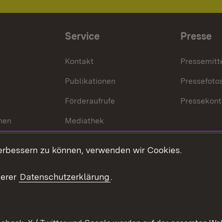
Service
Presse
Kontakt
Pressemitt
Publikationen
Pressefoto
Förderaufrufe
Pressekont
hen
Mediathek
t
Veranstaltungen
erbessern zu können, verwenden wir Cookies.
en
RSS
ement
serer
Datenschutzerklärung
.
 Pflege