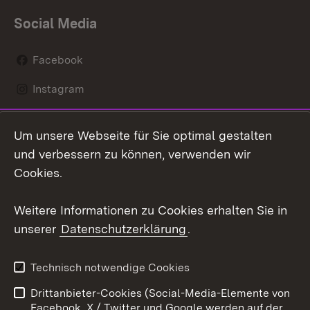
Social Media
Facebook
Instagram
LinkedIn
Um unsere Webseite für Sie optimal gestalten
Mastodon
und verbessern zu können, verwenden wir
Cookies.
Youtube
Weitere Informationen zu Cookies erhalten Sie in
Zum 
unserer
Datenschutzerklärung
.
Kontakt
Datenschutz
Erklärung zur
Benutzungshinweise
Technisch notwendige Cookies
Barrierefreiheit
Drittanbieter-Cookies (Social-Media-Elemente von
Impressum
Cookies
Facebook, X / Twitter und Google werden auf der