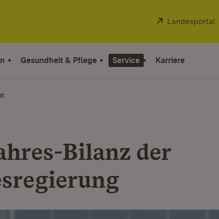
Extern:
Landesportal
on
Gesundheit & Pflege
Service
Karriere
ht
ahres-Bilanz der
sregierung