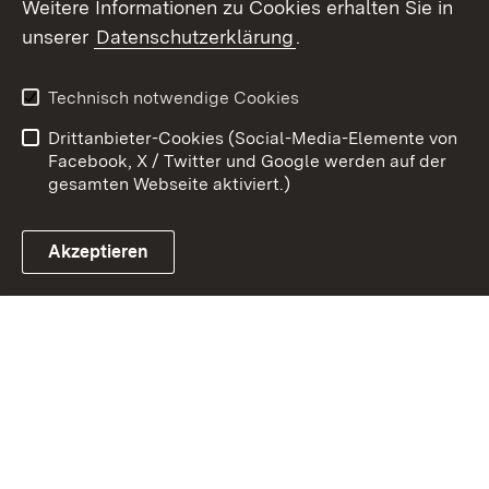
Weitere Informationen zu Cookies erhalten Sie in
Zum 
unserer
Datenschutzerklärung
.
Kontakt
Datenschutz
Erklärung zur
Benutzungshinweise
Technisch notwendige Cookies
Barrierefreiheit
Drittanbieter-Cookies (Social-Media-Elemente von
Impressum
Cookies
Facebook, X / Twitter und Google werden auf der
gesamten Webseite aktiviert.)
Akzeptieren
Link zum Landesportal