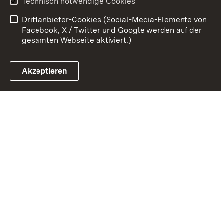
Technisch notwendige Cookies
Barrierefreiheit
Drittanbieter-Cookies (Social-Media-Elemente von
Impressum
Cookies
Facebook, X / Twitter und Google werden auf der
gesamten Webseite aktiviert.)
Akzeptieren
Link zum Landesportal