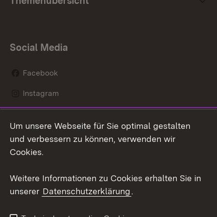
Themenübersicht
Social Media
Facebook
Instagram
LinkedIn
Um unsere Webseite für Sie optimal gestalten
Mastodon
und verbessern zu können, verwenden wir
Cookies.
Youtube
Weitere Informationen zu Cookies erhalten Sie in
Zum 
unserer
Datenschutzerklärung
.
Kontakt
Datenschutz
Erklärung zur
Benutzungshinweise