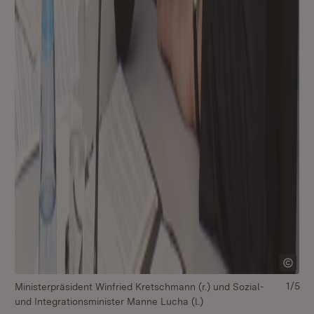
1/5
Ministerpräsident Winfried Kretschmann (r.) und Sozial-
Mi
und Integrationsminister Manne Lucha (l.)
un