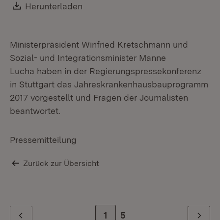
Download:
Herunterladen
(Öffnet in neuem Fenster)
Ministerpräsident Winfried Kretschmann und
Sozial- und Integrationsminister Manne
Lucha haben in der Regierungspressekonferenz
in Stuttgart das Jahreskrankenhausbauprogramm
2017 vorgestellt und Fragen der Journalisten
beantwortet.
Pressemitteilung
Zurück zur Übersicht
Zur Seite
1
Zur letzten Seite
5
Zurück
Weiter