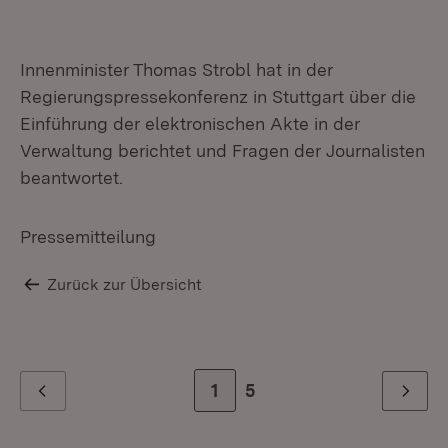
Innenminister Thomas Strobl hat in der
Regierungspressekonferenz in Stuttgart über die
Einführung der elektronischen Akte in der
Verwaltung berichtet und Fragen der Journalisten
beantwortet.
Pressemitteilung
Zurück zur Übersicht
Zur Seite
1
Zur letzten Seite
5
Zurück
Weiter