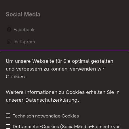
Social Media
Facebook
Instagram
LinkedIn
Um unsere Webseite für Sie optimal gestalten
Mastodon
und verbessern zu können, verwenden wir
Cookies.
Youtube
Weitere Informationen zu Cookies erhalten Sie in
Zum 
unserer
Datenschutzerklärung
.
Kontakt
Datenschutz
Erklärung zur
Benutzungshinweise
Technisch notwendige Cookies
Barrierefreiheit
Drittanbieter-Cookies (Social-Media-Elemente von
Impressum
Cookies