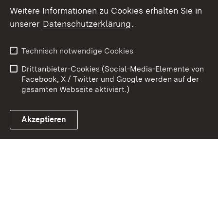
Weitere Informationen zu Cookies erhalten Sie in
Zum 
unserer
Datenschutzerklärung
.
Kontakt
Datenschutz
Erklärung zur
Benutzungshinweise
Technisch notwendige Cookies
Barrierefreiheit
Drittanbieter-Cookies (Social-Media-Elemente von
Impressum
Cookies
Facebook, X / Twitter und Google werden auf der
gesamten Webseite aktiviert.)
Akzeptieren
Link zum Landesportal