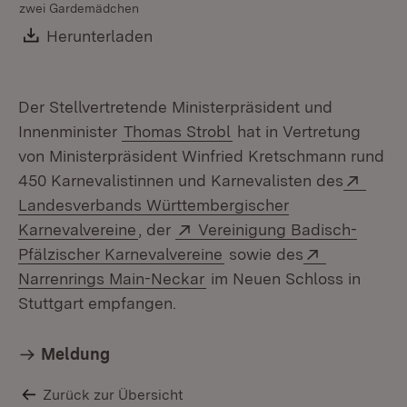
zwei Gardemädchen
Download:
Herunterladen
(Öffnet in neuem Fenster)
Der Stellvertretende Ministerpräsident und
Innenminister
Thomas Strobl
hat in Vertretung
von Ministerpräsident Winfried Kretschmann rund
Exter
450 Karnevalistinnen und Karnevalisten des
Landesverbands Württembergischer
(Öffnet in neuem Fenster)
Extern:
Karnevalvereine
, der
Vereinigung Badisch-
(Öffnet in neuem Fenster
Extern:
Pfälzischer Karnevalvereine
sowie des
(Öffnet in neuem Fenster)
Narrenrings Main-Neckar
im Neuen Schloss in
Stuttgart empfangen.
Meldung
Zurück zur Übersicht