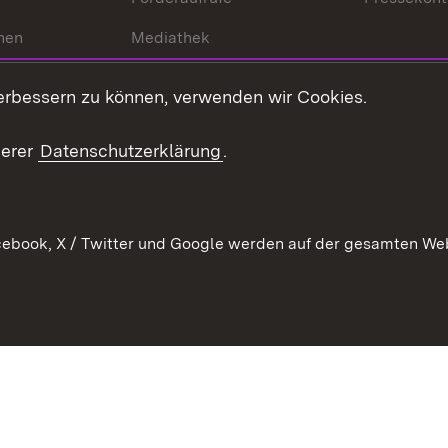
hen
Mediathek
t
Veranstaltungen
erbessern zu können, verwenden wir Cookies.
en
RSS
ement
serer
Datenschutzerklärung
.
 Pflege
ebook, X / Twitter und Google werden auf der gesamten Webs
Kontakt
Datenschutz
Erklärung zur Barrierefreiheit