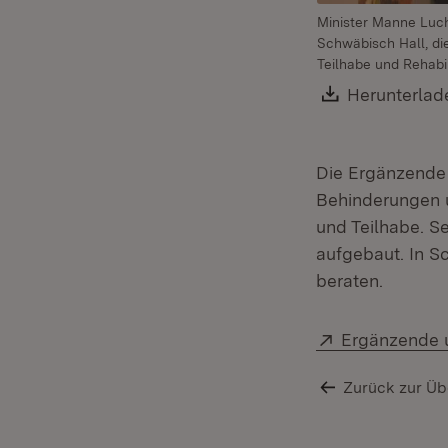
Minister Manne Luch
Schwäbisch Hall, d
Teilhabe und Rehabil
Download:
Herunterlad
Die Ergänzende
Behinderungen u
und Teilhabe. S
aufgebaut. In S
beraten.
Extern:
Ergänzende 
Zurück zur Üb