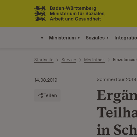
Zum Inhalt springen
Link zur Startseite
Ministerium
Soziales
Integrati
Startseite
Service
Mediathek
Einzelansic
Sommertour 2019
14.08.2019
Ergän
Teilen
Teilh
in Sc