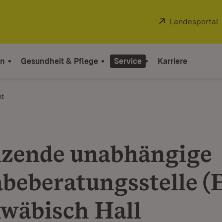
Extern:
Landesportal
on
Gesundheit & Pflege
Service
Karriere
ht
zende unabhängige
abeberatungsstelle 
hwäbisch Hall