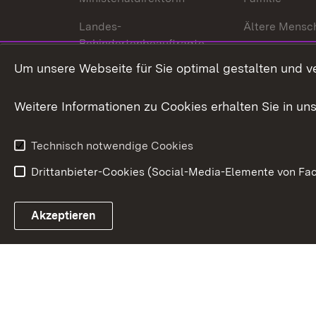
Landes-
Ältere Mensc
Behindertenbeauftragte
Menschen mi
Um unsere Webseite für Sie optimal gestalten und v
Bürgerreferent
Behinderung
Karriere
Bürgerengag
Weitere Informationen zu Cookies erhalten Sie in un
Anfahrt
Gesundheit &
Technisch notwendige Cookies
Drittanbieter-Cookies (Social-Media-Elemente von Fac
Link zum Landesportal
Akzeptieren