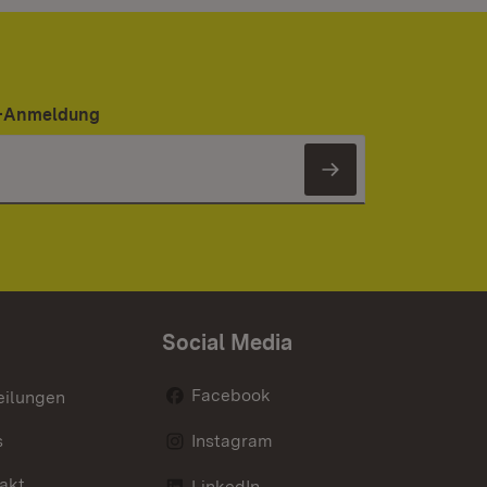
er-Anmeldung
Newsletter 
Social Media
Facebook
eilungen
s
Instagram
akt
LinkedIn